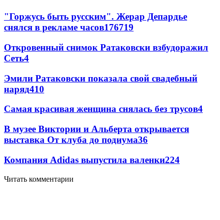
"Горжусь быть русским". Жерар Депардье
снялся в рекламе часов
176
7
19
Откровенный снимок Ратаковски взбудоражил
Сеть
4
Эмили Ратаковски показала свой свадебный
наряд
4
10
Самая красивая женщина снялась без трусов
4
В музее Виктории и Альберта открывается
выставка От клуба до подиума
3
6
Компания Adidas выпустила валенки
2
24
Читать комментарии