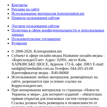
Контакты
Реклама на сайте
Использование материалов korrespondent.net
Правила пользования сайтом
Договор пользования сайтом
Политика в сфере конфиденциальности и персональных
данных
Пользовательское соглашение
Редакция
© 2000-2026, Korrespondent.net
Субъект в сфере онлайн-медиа Название онлайн-медиа -
«КореспонденТ.net» Адрес: 02091, місто Київ,
ХАРКІВСЬКЕ ШОСЕ, будинок 172-Б, офіс 208/1 E-mail:
sunlight@mediadim.com.ua
Телефон: 044-205-43-00
Идентификатор медиа - R40-06068
Использование любых материалов, размещённых на
сайте, разрешается при условии ссылки на
Корреспондент.net.
При копировании материалов со страницы «Новости
Украины и мира», для интернет-изданий – обязательна
прямая открытая для поисковых систем гиперссылка.
Ссылка должна быть размещена в независимости от