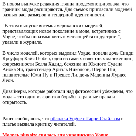
В новом выпуске редакция глянца продемонстрировала, что
границы моды расширяются. Для съемок пригласили моделей
разных рас, размеров и гендерной идентичности.
"В этом выпуске восемь американских моделей,
представляющих новое поколение в моде, встретились с
Vogue, чтобы поразмышлять о меняющейся индустрии.", –
указали в журнале.
В число моделей, которых выделил Vogue, попали дочь Синди
Кроуфорд Кайя Гербер, одна из самых известных манекенщиц
современности Белла Хадид, беженка из Южного Судана
Анока Яй, трансгендер Ариэль Николсон, Шерри Ши,
пышнотелые Юми Ну и Прешес Ли, дочь Мадонны Лурдес
Леон.
Дизайнеры, которые работали над фотосессией убеждены, что
мода – это один из фронтов борьбы за равные права и
открытость.
Ранее сообщалось, что
обложка Vogue с Гарри Стайлзом
в
платье вызвала критику читателей.
Модель plus size снялась для украинского Vogue