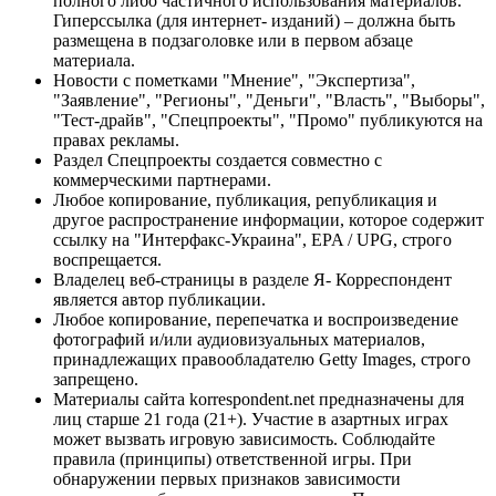
полного либо частичного использования материалов.
Гиперссылка (для интернет- изданий) – должна быть
размещена в подзаголовке или в первом абзаце
материала.
Новости с пометками "Мнение", "Экспертиза",
"Заявление", "Регионы", "Деньги", "Власть", "Выборы",
"Тест-драйв", "Спецпроекты", "Промо" публикуются на
правах рекламы.
Раздел Спецпроекты создается совместно с
коммерческими партнерами.
Любое копирование, публикация, републикация и
другое распространение информации, которое содержит
ссылку на "Интерфакс-Украина", EPA / UPG, строго
воспрещается.
Владелец веб-страницы в разделе Я- Корреспондент
является автор публикации.
Любое копирование, перепечатка и воспроизведение
фотографий и/или аудиовизуальных материалов,
принадлежащих правообладателю Getty Images, строго
запрещено.
Материалы сайта korrespondent.net предназначены для
лиц старше 21 года (21+). Участие в азартных играх
может вызвать игровую зависимость. Соблюдайте
правила (принципы) ответственной игры. При
обнаружении первых признаков зависимости