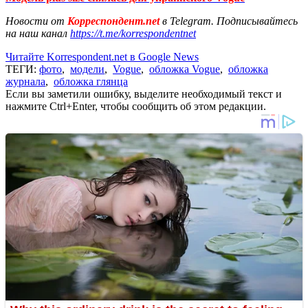
Новости от
Корреспондент.net
в Telegram. Подписывайтесь
на наш канал
https://t.me/korrespondentnet
Читайте Korrespondent.net в Google News
ТЕГИ:
фото
,
модели
,
Vogue
,
обложка Vogue
,
обложка
журнала
,
обложка глянца
Если вы заметили ошибку, выделите необходимый текст и
нажмите Ctrl+Enter, чтобы сообщить об этом редакции.