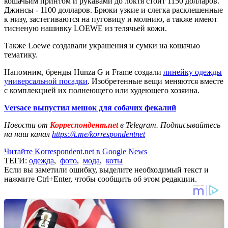
кошачьим принтом и рукавами до локтя стоит 1150 долларов.
Джинсы - 1100 долларов. Брюки узкие и слегка расклешенные
к низу, застегиваются на пуговицу и молнию, а также имеют
тисненую нашивку LOEWE из телячьей кожи.
Также Loewe создавали украшения и сумки на кошачью
тематику.
Напомним, бренды Hunza G и Frame создали
линейку одежды
универсальной посадки
. Изобретенные вещи меняются вместе
с комплекцией их полнеющего или худеющего хозяина.
Versace выпустил мешок для собачих фекалий
Новости от
Корреспондент.net
в Telegram. Подписывайтесь
на наш канал
https://t.me/korrespondentnet
Читайте Korrespondent.net в Google News
ТЕГИ:
одежда
,
фото
,
мода
,
коты
Если вы заметили ошибку, выделите необходимый текст и
нажмите Ctrl+Enter, чтобы сообщить об этом редакции.