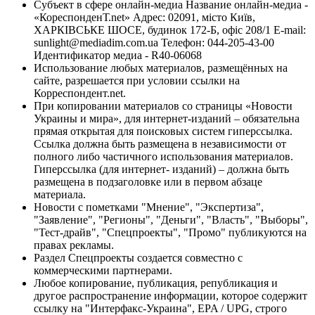
Субъект в сфере онлайн-медиа Название онлайн-медиа -
«КореспонденТ.net» Адрес: 02091, місто Київ,
ХАРКІВСЬКЕ ШОСЕ, будинок 172-Б, офіс 208/1 E-mail:
sunlight@mediadim.com.ua
Телефон: 044-205-43-00
Идентификатор медиа - R40-06068
Использование любых материалов, размещённых на
сайте, разрешается при условии ссылки на
Корреспондент.net.
При копировании материалов со страницы «Новости
Украины и мира», для интернет-изданий – обязательна
прямая открытая для поисковых систем гиперссылка.
Ссылка должна быть размещена в независимости от
полного либо частичного использования материалов.
Гиперссылка (для интернет- изданий) – должна быть
размещена в подзаголовке или в первом абзаце
материала.
Новости с пометками "Мнение", "Экспертиза",
"Заявление", "Регионы", "Деньги", "Власть", "Выборы",
"Тест-драйв", "Спецпроекты", "Промо" публикуются на
правах рекламы.
Раздел Спецпроекты создается совместно с
коммерческими партнерами.
Любое копирование, публикация, републикация и
другое распространение информации, которое содержит
ссылку на "Интерфакс-Украина", EPA / UPG, строго