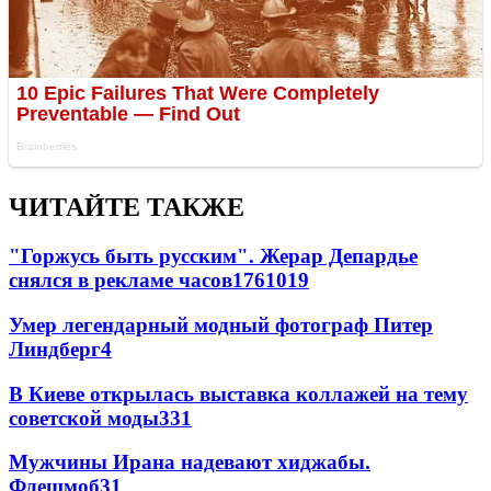
ЧИТАЙТЕ ТАКЖЕ
"Горжусь быть русским". Жерар Депардье
снялся в рекламе часов
176
10
19
Умер легендарный модный фотограф Питер
Линдберг
4
В Киеве открылась выставка коллажей на тему
советской моды
3
31
Мужчины Ирана надевают хиджабы.
Флешмоб
3
1