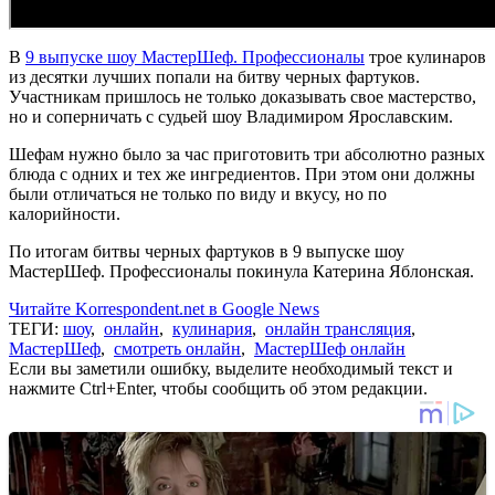
В
9 выпуске шоу МастерШеф. Профессионалы
трое кулинаров
из десятки лучших попали на битву черных фартуков.
Участникам пришлось не только доказывать свое мастерство,
но и соперничать с судьей шоу Владимиром Ярославским.
Шефам нужно было за час приготовить три абсолютно разных
блюда с одних и тех же ингредиентов. При этом они должны
были отличаться не только по виду и вкусу, но по
калорийности.
По итогам битвы черных фартуков в 9 выпуске шоу
МастерШеф. Профессионалы покинула Катерина Яблонская.
Читайте Korrespondent.net в Google News
ТЕГИ:
шоу
,
онлайн
,
кулинария
,
онлайн трансляция
,
МастерШеф
,
смотреть онлайн
,
МастерШеф онлайн
Если вы заметили ошибку, выделите необходимый текст и
нажмите Ctrl+Enter, чтобы сообщить об этом редакции.