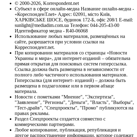
© 2000-2026, Korrespondent.net
Субъект в сфере онлайн-медиа Название онлайн-медиа -
«КореспонденТ.net» Адрес: 02091, місто Київ,
ХАРКІВСЬКЕ ШОСЕ, будинок 172-Б, офіс 208/1 E-mail:
sunlight@mediadim.com.ua
Телефон: 044-205-43-00
Идентификатор медиа - R40-06068
Использование любых материалов, размещённых на
сайте, разрешается при условии ссылки на
Корреспондент.net.
При копировании материалов со страницы «Новости
Украины и мира», для интернет-изданий – обязательна
прямая открытая для поисковых систем гиперссылка.
Ссылка должна быть размещена в независимости от
полного либо частичного использования материалов.
Гиперссылка (для интернет- изданий) – должна быть
размещена в подзаголовке или в первом абзаце
материала.
Новости с пометками "Мнение", "Экспертиза",
"Заявление", "Регионы", "Деньги", "Власть", "Выборы",
"Тест-драйв", "Спецпроекты", "Промо" публикуются на
правах рекламы.
Раздел Спецпроекты создается совместно с
коммерческими партнерами.
Любое копирование, публикация, републикация и
другое распространение информации, которое содержит