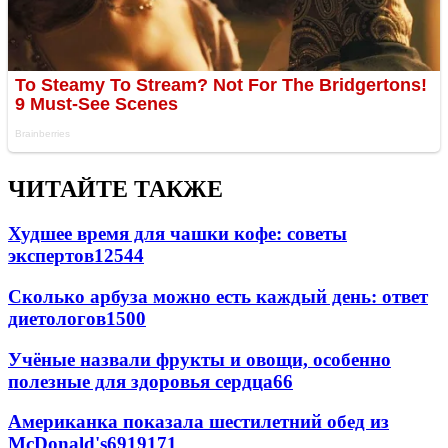
ЧИТАЙТЕ ТАКЖЕ
Худшее время для чашки кофе: советы
экспертов
12544
Сколько арбуза можно есть каждый день: ответ
диетологов
1500
Учёные назвали фрукты и овощи, особенно
полезные для здоровья сердца
66
Американка показала шестилетний обед из
McDonald's
69
19
171