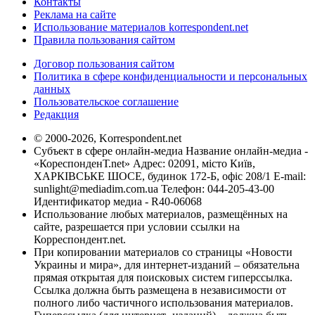
Контакты
Реклама на сайте
Использование материалов korrespondent.net
Правила пользования сайтом
Договор пользования сайтом
Политика в сфере конфиденциальности и персональных
данных
Пользовательское соглашение
Редакция
© 2000-2026, Korrespondent.net
Субъект в сфере онлайн-медиа Название онлайн-медиа -
«КореспонденТ.net» Адрес: 02091, місто Київ,
ХАРКІВСЬКЕ ШОСЕ, будинок 172-Б, офіс 208/1 E-mail:
sunlight@mediadim.com.ua
Телефон: 044-205-43-00
Идентификатор медиа - R40-06068
Использование любых материалов, размещённых на
сайте, разрешается при условии ссылки на
Корреспондент.net.
При копировании материалов со страницы «Новости
Украины и мира», для интернет-изданий – обязательна
прямая открытая для поисковых систем гиперссылка.
Ссылка должна быть размещена в независимости от
полного либо частичного использования материалов.