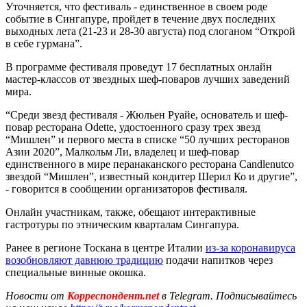
Уточняется, что фестиваль - единственное в своем роде
событие в Сингапуре, пройдет в течение двух последних
выходных лета (21-23 и 28-30 августа) под слоганом “Открой
в себе гурмана”.
В программе фестиваля проведут 17 бесплатных онлайн
мастер-классов от звездных шеф-поваров лучших заведений
мира.
“Среди звезд фестиваля - Жюльен Руайе, основатель и шеф-
повар ресторана Odette, удостоенного сразу трех звезд
“Мишлен” и первого места в списке “50 лучших ресторанов
Азии 2020”, Малкольм Ли, владелец и шеф-повар
единственного в мире перанаканского ресторана Candlenutсо
звездой “Мишлен”, известный кондитер Шерил Ко и другие”,
- говорится в сообщении организаторов фестиваля.
Онлайн участникам, также, обещают интерактивные
гастротуры по этническим кварталам Сингапура.
Ранее в регионе Тоскана в центре Италии
из-за коронавируса
возобновляют давнюю традицию
подачи напитков через
специальные винные окошка.
Новости от
Корреспондент.net
в Telegram. Подписывайтесь