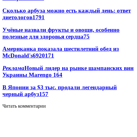
Сколько арбуза можно есть каждый день: ответ
диетологов
1791
Учёные назвали фрукты и овощи, особенно
полезные для здоровья сердца
75
Американка показала шестилетний обед из
McDonald's
69
20
171
Реклама
Новый лидер на рынке шампанских вин
Украины Marengo
16
4
В Японии за $3 тыс. продали легендарный
черный арбуз
15
7
Читать комментарии