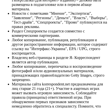
Гиперссылка (для интернет- изданий) – должна быть
размещена в подзаголовке или в первом абзаце
материала.
Новости с пометками "Мнение", "Экспертиза",
"Заявление", "Регионы", "Деньги", "Власть", "Выборы",
"Тест-драйв", "Спецпроекты", "Промо" публикуются на
правах рекламы.
Раздел Спецпроекты создается совместно с
коммерческими партнерами.
Любое копирование, публикация, републикация и
другое распространение информации, которое содержит
ссылку на "Интерфакс-Украина", EPA / UPG, строго
воспрещается.
Владелец веб-страницы в разделе Я- Корреспондент
является автор публикации.
Любое копирование, перепечатка и воспроизведение
фотографий и/или аудиовизуальных материалов,
принадлежащих правообладателю Getty Images, строго
запрещено.
Материалы сайта korrespondent.net предназначены для
лиц старше 21 года (21+). Участие в азартных играх
может вызвать игровую зависимость. Соблюдайте
правила (принципы) ответственной игры. При
обнаружении первых признаков зависимости
немедленно обратитесь к специалисту. Помните, что