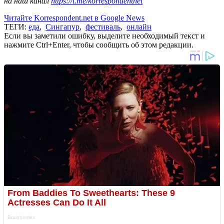
на наш канал
https://t.me/korrespondentnet
Читайте Korrespondent.net в Google News
ТЕГИ:
еда
,
Сингапур
,
фестиваль
,
онлайн
Если вы заметили ошибку, выделите необходимый текст и
нажмите Ctrl+Enter, чтобы сообщить об этом редакции.