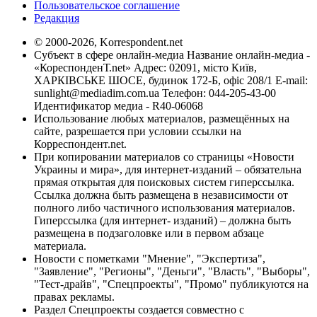
Пользовательское соглашение
Редакция
© 2000-2026, Korrespondent.net
Субъект в сфере онлайн-медиа Название онлайн-медиа -
«КореспонденТ.net» Адрес: 02091, місто Київ,
ХАРКІВСЬКЕ ШОСЕ, будинок 172-Б, офіс 208/1 E-mail:
sunlight@mediadim.com.ua
Телефон: 044-205-43-00
Идентификатор медиа - R40-06068
Использование любых материалов, размещённых на
сайте, разрешается при условии ссылки на
Корреспондент.net.
При копировании материалов со страницы «Новости
Украины и мира», для интернет-изданий – обязательна
прямая открытая для поисковых систем гиперссылка.
Ссылка должна быть размещена в независимости от
полного либо частичного использования материалов.
Гиперссылка (для интернет- изданий) – должна быть
размещена в подзаголовке или в первом абзаце
материала.
Новости с пометками "Мнение", "Экспертиза",
"Заявление", "Регионы", "Деньги", "Власть", "Выборы",
"Тест-драйв", "Спецпроекты", "Промо" публикуются на
правах рекламы.
Раздел Спецпроекты создается совместно с