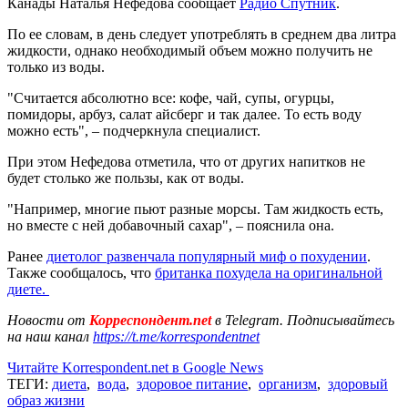
Канады Наталья Нефедова сообщает
Радио Спутник
.
По ее словам, в день следует употреблять в среднем два литра
жидкости, однако необходимый объем можно получить не
только из воды.
"Считается абсолютно все: кофе, чай, супы, огурцы,
помидоры, арбуз, салат айсберг и так далее. То есть воду
можно есть", – подчеркнула специалист.
При этом Нефедова отметила, что от других напитков не
будет столько же пользы, как от воды.
"Например, многие пьют разные морсы. Там жидкость есть,
но вместе с ней добавочный сахар", – пояснила она.
Ранее
диетолог развенчала популярный миф о похудении
.
Также сообщалось, что
британка похудела на оригинальной
диете.
Новости от
Корреспондент.net
в Telegram. Подписывайтесь
на наш канал
https://t.me/korrespondentnet
Читайте Korrespondent.net в Google News
ТЕГИ:
диета
,
вода
,
здоровое питание
,
организм
,
здоровый
образ жизни