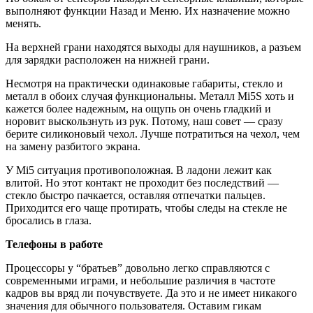
выполняют функции Назад и Меню. Их назначение можно
менять.
На верхней грани находятся выходы для наушников, а разъем
для зарядки расположен на нижней грани.
Несмотря на практически одинаковые габариты, стекло и
металл в обоих случая функциональны. Металл Mi5S хоть и
кажется более надежным, на ощупь он очень гладкий и
норовит выскользнуть из рук. Потому, наш совет — сразу
берите силиконовый чехол. Лучше потратиться на чехол, чем
на замену разбитого экрана.
У Mi5 ситуация противоположная. В ладони лежит как
влитой. Но этот контакт не проходит без последствий —
стекло быстро пачкается, оставляя отпечатки пальцев.
Приходится его чаще протирать, чтобы следы на стекле не
бросались в глаза.
Телефоны в работе
Процессоры у “братьев” довольно легко справляются с
современными играми, и небольшие различия в частоте
кадров вы вряд ли почувствуете. Да это и не имеет никакого
значения для обычного пользователя. Оставим гикам