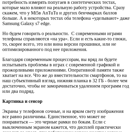
потребность измерять попугаев в синтетических тестах,
которые мало влияют на реальную работу устройства. Сразу
скажем, что у Mi5в AnTuTu и других бенчмарках баллов
больше. А в некоторых тестах оба телефона «уделывают» даже
Samsung Galaxy s7 edge.
Но будем говорить о реальности. С современными играми
телефоны справляются «на ура». Если и есть какие-то глюки,
то, скорее всего, это или вина версии прошивки, или не
оптимизированного под нее приложения.
Благодаря современным процессорам, вы вряд ли будете
испытывать проблемы в играх с современной графикой и
прожорливыми приложениями. Оперативной памяти также
хватает на все. Что же до вместительности смартфонов, то на
наш субъективный взгляд, нижняя планка в 32 ГБ - более чем
достаточно, чтобы не заморачиваться удалением программ год
или два подряд.
Картинка и сенсор
Экраны у телефонов сочные, и на ярком свету изображения
все равно различимы. Единственное, что может не
понравиться — это черные рамки по бокам. Если с
выключенным экраном кажется, что дисплей практически