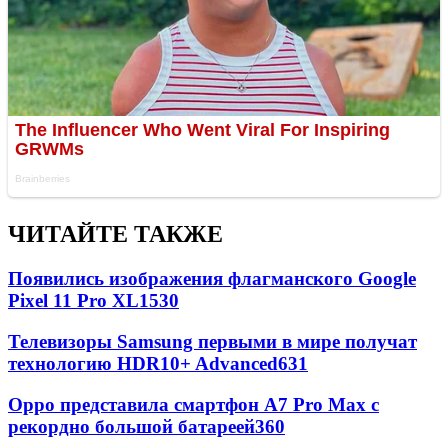
ЧИТАЙТЕ ТАКЖЕ
Появились изображения флагманского Google
Pixel 11 Pro XL
1530
Телевизоры Samsung первыми в мире получат
технологию HDR10+ Advanced
631
Oppo представила смартфон A7 Pro Max с
рекордно большой батареей
360