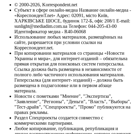
© 2000-2026, Korrespondent.net
Субъект в сфере онлайн-медиа Название онлайн-медиа -
«КореспонденТ.net» Адрес: 02091, місто Київ,
ХАРКІВСЬКЕ ШОСЕ, будинок 172-Б, офіс 208/1 E-mail:
sunlight@mediadim.com.ua
Телефон: 044-205-43-00
Идентификатор медиа - R40-06068
Использование любых материалов, размещённых на
сайте, разрешается при условии ссылки на
Корреспондент.net.
При копировании материалов со страницы «Новости
Украины и мира», для интернет-изданий – обязательна
прямая открытая для поисковых систем гиперссылка.
Ссылка должна быть размещена в независимости от
полного либо частичного использования материалов.
Гиперссылка (для интернет- изданий) – должна быть
размещена в подзаголовке или в первом абзаце
материала.
Новости с пометками "Мнение", "Экспертиза",
"Заявление", "Регионы", "Деньги", "Власть", "Выборы",
"Тест-драйв", "Спецпроекты", "Промо" публикуются на
правах рекламы.
Раздел Спецпроекты создается совместно с
коммерческими партнерами.
Любое копирование, публикация, републикация и
другое распространение информации, которое содержит