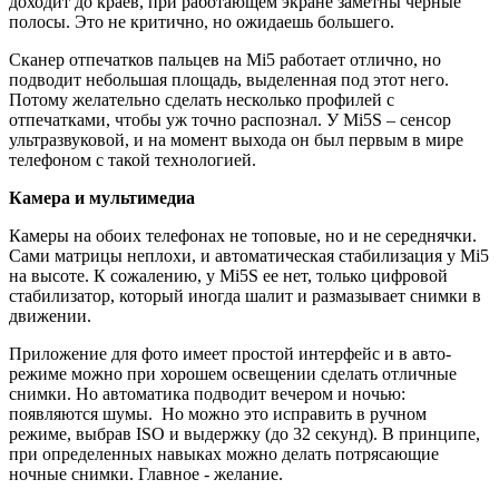
доходит до краев, при работающем экране заметны черные
полосы. Это не критично, но ожидаешь большего.
Сканер отпечатков пальцев на Mi5 работает отлично, но
подводит небольшая площадь, выделенная под этот него.
Потому желательно сделать несколько профилей с
отпечатками, чтобы уж точно распознал. У Mi5S – сенсор
ультразвуковой, и на момент выхода он был первым в мире
телефоном с такой технологией.
Камера и мультимедиа
Камеры на обоих телефонах не топовые, но и не середнячки.
Сами матрицы неплохи, и автоматическая стабилизация у Mi5
на высоте. К сожалению, у Mi5S ее нет, только цифровой
стабилизатор, который иногда шалит и размазывает снимки в
движении.
Приложение для фото имеет простой интерфейс и в авто-
режиме можно при хорошем освещении сделать отличные
снимки. Но автоматика подводит вечером и ночью:
появляются шумы. Но можно это исправить в ручном
режиме, выбрав ISO и выдержку (до 32 секунд). В принципе,
при определенных навыках можно делать потрясающие
ночные снимки. Главное - желание.