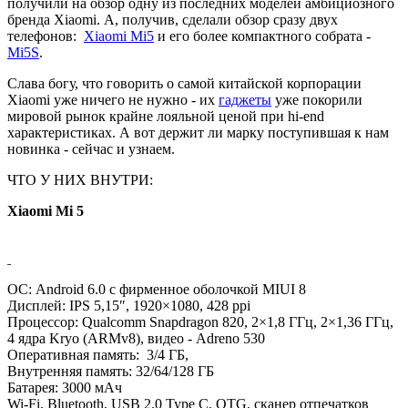
получили на обзор одну из последних моделей амбициозного
бренда Xiaomi. А, получив, сделали обзор сразу двух
телефонов:
Xiaomi Mi5
и его более компактного собрата -
Mi5S
.
Слава богу, что говорить о самой китайской корпорации
Xiaomi уже ничего не нужно - их
гаджеты
уже покорили
мировой рынок крайне лояльной ценой при hi-end
характеристиках. А вот держит ли марку поступившая к нам
новинка - сейчас и узнаем.
ЧТО У НИХ ВНУТРИ:
Xiaomi Mi 5
ОС: Android 6.0 с фирменное оболочкой MIUI 8
Дисплей: IPS 5,15″, 1920×1080, 428 ppi
Процессор: Qualcomm Snapdragon 820, 2×1,8 ГГц, 2×1,36 ГГц,
4 ядра Kryo (ARMv8), видео - Adreno 530
Оперативная память: 3/4 ГБ,
Внутренняя память: 32/64/128 ГБ
Батарея: 3000 мАч
Wi-Fi, Bluetooth, USB 2.0 Type C, OTG, сканер отпечатков