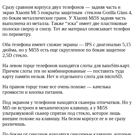
Сразу сравним корпуса двух телефонов — задняя часть и
экран Xiaomi Mi 5 покрыты защитным стеклом Gorilla Glass 4,
по бокам металлические грани. У Xiaomi Mi5S задняя часть
выполнена из металла. Также “эска” имеет две пластиковые
полоски сверху и снизу. Тот же материал опоясывает телефон
по периметру.
Оба телефона имеют схожие экраны — IPS с диагональю 5,15
дюйма, но у Mi5S есть еще скругленное по бокам защитное
2,5D стекло.
На левом торце телефонов находятся слоты для nanoSim-карт.
Причем слоты эти не комбинированные — поставить туда
карту памяти нельзя. Нет и отдельного слота для microSD.
На правом торце тоже все очень похоже — качелька
громкости и кнопка питания.
Под экраном у телефонов находятся сканеры отпечатков. Но у
Mi5 он встроен в механическую клавишу, а у Mi5S
ультразвуковой сканер спрятан под стекло, которое лишь
внешне похоже на клавишу. На белом корпусе ее и не сразу
различишь.
По бокам от сенсоров находятся сенсорные клавиши, которые