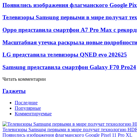
Появились изображения флагманского Google Pixe
Телевизоры Samsung первыми в мире получат т
Oppo представила смартфон A7 Pro Max с рекорд
Масштабная утечка раскрыла новые подробности 
LG представила телевизоры QNED evo 2026
25
Samsung представила смартфон Galaxy F70 Pro
24
Читать комментарии
Гаджеты
Последние
Популярные
Комментируемые
Телевизоры Samsung первыми в мире получат технологию HD
Появились изображения флагманского Google Pixel 11 Pro XL