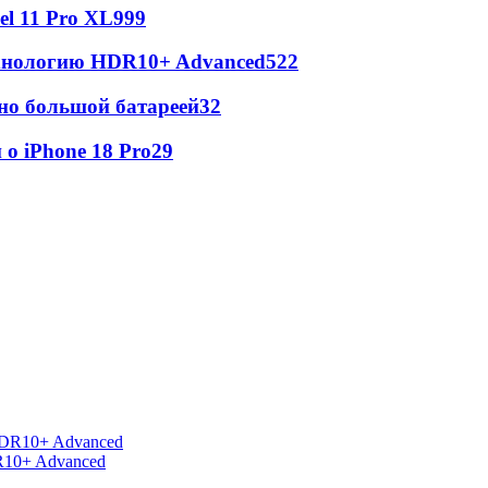
l 11 Pro XL
999
ехнологию HDR10+ Advanced
522
но большой батареей
32
о iPhone 18 Pro
29
R10+ Advanced