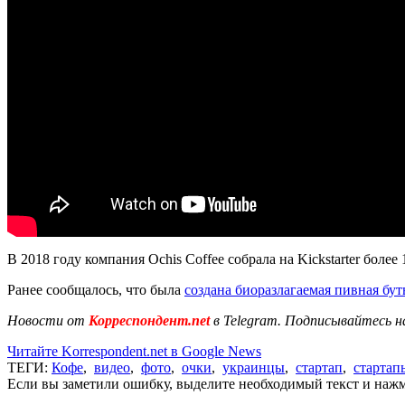
В 2018 году компания Ochis Coffee собрала на Kickstarter более
Ранее сообщалось, что была
создана биоразлагаемая пивная бут
Новости от
Корреспондент.net
в Telegram. Подписывайтесь н
Читайте Korrespondent.net в Google News
ТЕГИ:
Кофе
,
видео
,
фото
,
очки
,
украинцы
,
стартап
,
стартап
Если вы заметили ошибку, выделите необходимый текст и нажми