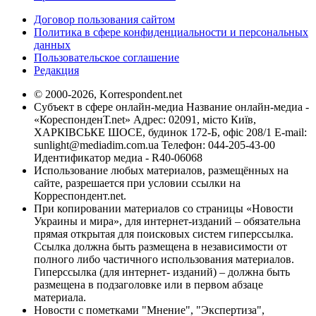
Договор пользования сайтом
Политика в сфере конфиденциальности и персональных
данных
Пользовательское соглашение
Редакция
© 2000-2026, Korrespondent.net
Субъект в сфере онлайн-медиа Название онлайн-медиа -
«КореспонденТ.net» Адрес: 02091, місто Київ,
ХАРКІВСЬКЕ ШОСЕ, будинок 172-Б, офіс 208/1 E-mail:
sunlight@mediadim.com.ua
Телефон: 044-205-43-00
Идентификатор медиа - R40-06068
Использование любых материалов, размещённых на
сайте, разрешается при условии ссылки на
Корреспондент.net.
При копировании материалов со страницы «Новости
Украины и мира», для интернет-изданий – обязательна
прямая открытая для поисковых систем гиперссылка.
Ссылка должна быть размещена в независимости от
полного либо частичного использования материалов.
Гиперссылка (для интернет- изданий) – должна быть
размещена в подзаголовке или в первом абзаце
материала.
Новости с пометками "Мнение", "Экспертиза",