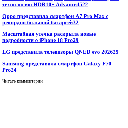
технологию HDR10+ Advanced
522
Oppo представила смартфон A7 Pro Max с
рекордно большой батареей
32
Масштабная утечка раскрыла новые
подробности о iPhone 18 Pro
29
LG представила телевизоры QNED evo 2026
25
Samsung представила смартфон Galaxy F70
Pro
24
Читать комментарии