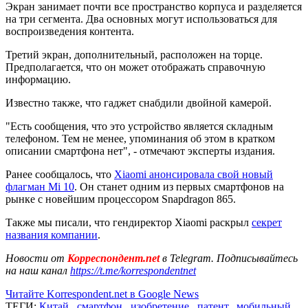
Экран занимает почти все пространство корпуса и разделяется
на три сегмента. Два основных могут использоваться для
воспроизведения контента.
Третий экран, дополнительный, расположен на торце.
Предполагается, что он может отображать справочную
информацию.
Известно также, что гаджет снабдили двойной камерой.
"Есть сообщения, что это устройство является складным
телефоном. Тем не менее, упоминания об этом в кратком
описании смартфона нет", - отмечают эксперты издания.
Ранее сообщалось, что
Xiaomi анонсировала свой новый
флагман Mi 10
. Он станет одним из первых смартфонов на
рынке с новейшим процессором Snapdragon 865.
Также мы писали, что гендиректор Xiaomi раскрыл
секрет
названия компании
.
Новости от
Корреспондент.net
в Telegram. Подписывайтесь
на наш канал
https://t.me/korrespondentnet
Читайте Korrespondent.net в Google News
ТЕГИ:
Китай
,
смартфон
,
изобретение
,
патент
,
мобильный