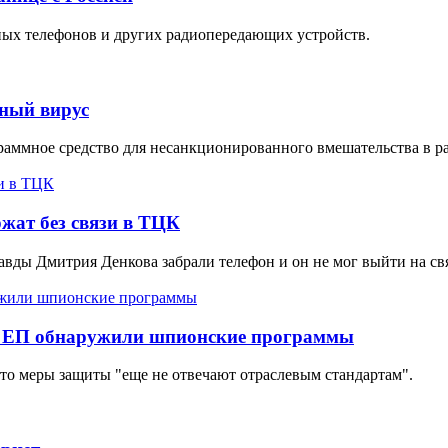
ых телефонов и других радиопередающих устройств.
нный вирус
граммное средство для несанкционированного вмешательства в 
ржат без связи в ТЦК
авды Дмитрия Денкова забрали телефон и он не мог выйти на свя
а ЕП обнаружили шпионские программы
то меры защиты "еще не отвечают отраслевым стандартам".