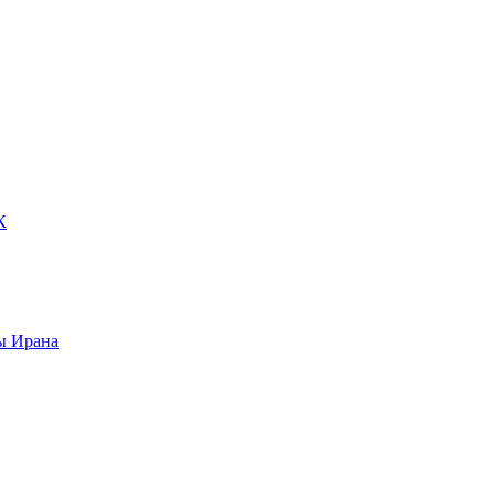
К
ы Ирана