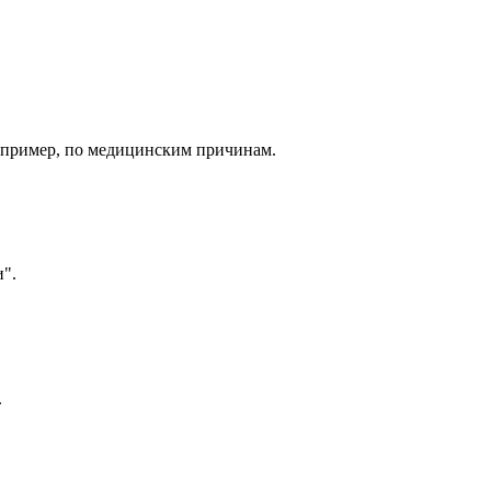
например, по медицинским причинам.
".
.