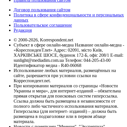
Правила пользования сайтом
Договор пользования сайтом
Политика в сфере конфиденциальности и персональных
данных
Пользовательское соглашение
Редакция
© 2000-2026, Korrespondent.net
Субъект в сфере онлайн-медиа Название онлайн-медиа -
«КореспонденТ.net» Адрес: 02091, місто Київ,
ХАРКІВСЬКЕ ШОСЕ, будинок 172-Б, офіс 208/1 E-mail:
sunlight@mediadim.com.ua
Телефон: 044-205-43-00
Идентификатор медиа - R40-06068
Использование любых материалов, размещённых на
сайте, разрешается при условии ссылки на
Корреспондент.net.
При копировании материалов со страницы «Новости
Украины и мира», для интернет-изданий – обязательна
прямая открытая для поисковых систем гиперссылка.
Ссылка должна быть размещена в независимости от
полного либо частичного использования материалов.
Гиперссылка (для интернет- изданий) – должна быть
размещена в подзаголовке или в первом абзаце
материала.
Новости с пометками "Мнение", "Экспертиза",