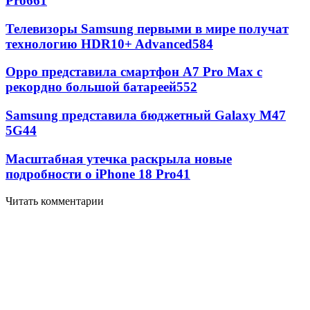
Pro
661
Телевизоры Samsung первыми в мире получат
технологию HDR10+ Advanced
584
Oppo представила смартфон A7 Pro Max с
рекордно большой батареей
552
Samsung представила бюджетный Galaxy M47
5G
44
Масштабная утечка раскрыла новые
подробности о iPhone 18 Pro
41
Читать комментарии