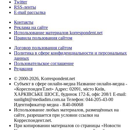
Twitter
RSS-ленты
E-mail рассылка
Контакты
Реклама на сайте
Использование материалов korrespondent.net
Правила пользования сайтом
Договор пользования сайтом
Политика в сфере конфиденциальности и персональных
данных
Пользовательское соглашение
Редакция
© 2000-2026, Korrespondent.net
Субъект в сфере онлайн-медиа Название онлайн-медиа -
«КореспонденТ.net» Адрес: 02091, місто Київ,
ХАРКІВСЬКЕ ШОСЕ, будинок 172-Б, офіс 208/1 E-mail:
sunlight@mediadim.com.ua
Телефон: 044-205-43-00
Идентификатор медиа - R40-06068
Использование любых материалов, размещённых на
сайте, разрешается при условии ссылки на
Корреспондент.net.
При копировании материалов со страницы «Новости