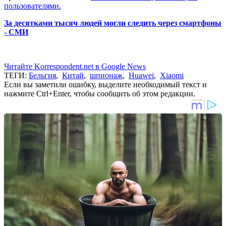
пользователями.
За десятками тысяч людей могли следить через смартфоны
- СМИ
Читайте Korrespondent.net в Google News
ТЕГИ:
Бельгия
,
Китай
,
шпионаж
,
Huawei
,
Xiaomi
Если вы заметили ошибку, выделите необходимый текст и
нажмите Ctrl+Enter, чтобы сообщить об этом редакции.