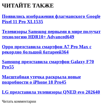
ЧИТАЙТЕ ТАКЖЕ
Появились изображения флагманского Google
Pixel 11 Pro XL
1535
Телевизоры Samsung первыми в мире получат
технологию HDR10+ Advanced
649
Oppo представила смартфон A7 Pro Max с
рекордно большой батареей
364
Samsung представила смартфон Galaxy F70
Pro
55
Масштабная утечка раскрыла новые
подробности о iPhone 18 Pro
45
LG представила телевизоры QNED evo 2026
40
Читать комментарии