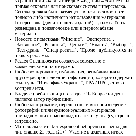
Украины и мира», для интернет-изданий – обязательна
прямая открытая для поисковых систем гиперссылка.
Ссылка должна быть размещена в независимости от
полного либо частичного использования материалов.
Гиперссылка (для интернет- изданий) – должна быть
размещена в подзаголовке или в первом абзаце
материала.
Новости с пометками "Мнение", "Экспертиза",
"Заявление", "Регионы", "Деньги", "Власть", "Выборы",
"Тест-драйв", "Спецпроекты", "Промо" публикуются на
правах рекламы.
Раздел Спецпроекты создается совместно с
коммерческими партнерами.
Любое копирование, публикация, републикация и
другое распространение информации, которое содержит
ссылку на "Интерфакс-Украина", EPA / UPG, строго
воспрещается.
Владелец веб-страницы в разделе Я- Корреспондент
является автор публикации.
Любое копирование, перепечатка и воспроизведение
фотографий и/или аудиовизуальных материалов,
принадлежащих правообладателю Getty Images, строго
запрещено.
Материалы сайта korrespondent.net предназначены для
лиц старше 21 года (21+). Участие в азартных играх