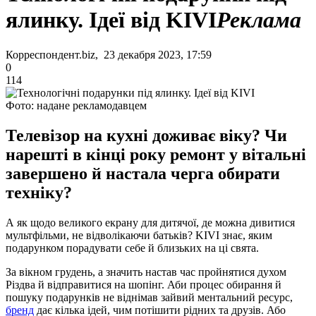
ялинку. Ідеї від KIVI
Реклама
Корреспондент.biz, 23 декабря 2023, 17:59
0
114
Фото: надане рекламодавцем
Телевізор на кухні доживає віку? Чи
нарешті в кінці року ремонт у вітальні
завершено й настала черга обирати
техніку?
А як щодо великого екрану для дитячої, де можна дивитися
мультфільми, не відволікаючи батьків? KIVI знає, яким
подарунком порадувати себе й близьких на ці свята.
За вікном грудень, а значить настав час пройнятися духом
Різдва й відправитися на шопінг. Аби процес обирання й
пошуку подарунків не віднімав зайвий ментальний ресурс,
бренд
дає кілька ідей, чим потішити рідних та друзів. Або