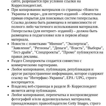
сайте, разрешается при условии ссылки на
Корреспондент.net.
При копировании материалов со страницы «Новости
Украины и мира», для интернет-изданий – обязательна
прямая открытая для поисковых систем гиперссылка.
Ссылка должна быть размещена в независимости от
полного либо частичного использования материалов.
Гиперссылка (для интернет- изданий) – должна быть
размещена в подзаголовке или в первом абзаце
материала.
Новости с пометками "Мнение", "Экспертиза",
"Заявление", "Регионы", "Деньги", "Власть", "Выборы",
"Тест-драйв", "Спецпроекты", "Промо" публикуются на
правах рекламы.
Раздел Спецпроекты создается совместно с
коммерческими партнерами.
Любое копирование, публикация, републикация и
другое распространение информации, которое содержит
ссылку на "Интерфакс-Украина", EPA / UPG, строго
воспрещается.
Владелец веб-страницы в разделе Я- Корреспондент
является автор публикации.
Любое копирование, перепечатка и воспроизведение
фотографий и/или аудиовизуальных материалов,
принадлежащих правообладателю Getty Images, строго