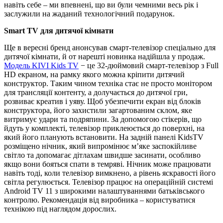
навіть себе – ми впевнені, що ви були чемними весь рік і
заслужили на жаданий технологічний подарунок.
Smart TV для дитячої кімнати
Ще в вересні бренд анонсував смарт-телевізор спеціально для
дитячої кімнати, й от нарешті новинка надійшла у продаж.
Модель KIVI Kids TV
− це 32-дюймовий смарт-телевізор з Full
HD екраном, на рамку якого можна кріпити дитячий
конструктор. Таким чином техніка стає не просто монітором
для трансляції контенту, а долучається до дитячої гри,
розвиває креатив і уяву. Щоб убезпечити екран від блоків
конструктора, його захистили загартованим склом, яке
витримує удари та подряпини. За допомогою стікерів, що
йдуть у комплекті, телевізор приклеюється до поверхні, на
який його планують встановити. На задній панелі KidsTV
розміщено нічник, який випромінює м’яке заспокійливе
світло та допомагає дітлахам швидше засинати, особливо
якщо вони бояться спати в темряві. Нічник може працювати
навіть тоді, коли телевізор вимкнено, а рівень яскравості його
світла регулюється. Телевізор працює на операційній системі
Android TV 11 з широкими налаштуваннями батьківського
контролю. Рекомендація від виробника – користуватися
технікою під наглядом дорослих.