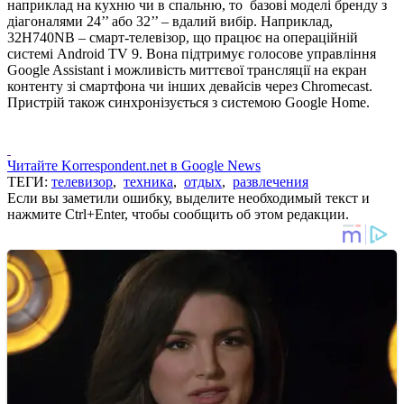
наприклад на кухню чи в спальню, то базові моделі бренду з
діагоналями 24’’ або 32’’ – вдалий вибір. Наприклад,
32H740NB – смарт-телевізор, що працює на операційній
системі Android TV 9. Вона підтримує голосове управління
Google Assistant і можливість миттєвої трансляції на екран
контенту зі смартфона чи інших девайсів через Chromecast.
Пристрій також синхронізується з системою Google Home.
Читайте Korrespondent.net в Google News
ТЕГИ:
телевизор
,
техника
,
отдых
,
развлечения
Если вы заметили ошибку, выделите необходимый текст и
нажмите Ctrl+Enter, чтобы сообщить об этом редакции.