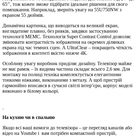
65’’, тож кожен зможе підібрати ідеальне рішення для свого
помешкання. Наприклад, зверніть увагу на 55U750NW з
екраном 55 дюймів.
Динамічна картинка, що виводиться на великий екран,
виглядатиме плавно, без ривків, завдяки застосуванню
технології MEMC. Технологія Super Contrast Control дозволяє
змінювати контрастність зображення на окремих ділянках
екрана під час темних сцен. А UltraClear – покращить чіткість
зображення в контенті якістю нижче 4К.
Особливу увагу виробник приділяє дизайну. Телевізор майже
не має рамок – їх видима частина складає всього 2,6 мм. Для
монтажу на полиці техніка комплектується елегантними
тонкими ніжками, виконаними з металу. А щоб пристрій
гармонійно вписався в сучасні світлі інтер’єри, корпус моделі
виконано в білому кольорі.
На кухню чи в спальню
Якщо всі ваші вимоги до телевізора – це перегляд каналів або
відео на Youtube і вам потрібен компактний пристрій,