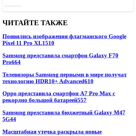
ЧИТАЙТЕ ТАКЖЕ
Появились изображения флагманского Google
Pixel 11 Pro XL
1510
Samsung представила смартфон Galaxy F70
Pro
664
Телевизоры Samsung первыми в мире получат
технологию HDR10+ Advanced
610
Oppo представила смартфон A7 Pro Max с
рекордно большой батареей
557
Samsung представила бюджетный Galaxy M47
5G
44
Масштабная утечка раскрыла новые