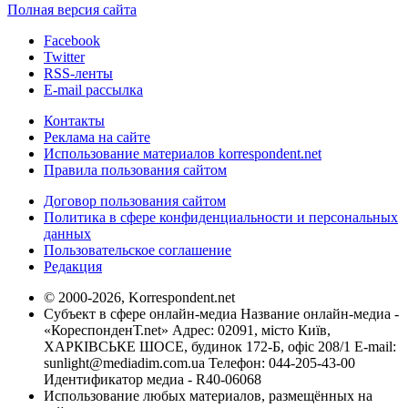
Полная версия сайта
Facebook
Twitter
RSS-ленты
E-mail рассылка
Контакты
Реклама на сайте
Использование материалов korrespondent.net
Правила пользования сайтом
Договор пользования сайтом
Политика в сфере конфиденциальности и персональных
данных
Пользовательское соглашение
Редакция
© 2000-2026, Korrespondent.net
Субъект в сфере онлайн-медиа Название онлайн-медиа -
«КореспонденТ.net» Адрес: 02091, місто Київ,
ХАРКІВСЬКЕ ШОСЕ, будинок 172-Б, офіс 208/1 E-mail:
sunlight@mediadim.com.ua
Телефон: 044-205-43-00
Идентификатор медиа - R40-06068
Использование любых материалов, размещённых на