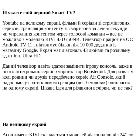
Шукаєте свій перший Smart TV?
Youtube на великому екрані, фільми й серіали зі стрімінгових
сервісів, трансляція контенту зі смартфона за лічені секунди
чи управління контентом через голосові команди – все це
можливо з моделлю KIVI 43U750NB. Телевізор працює на ОС
Android TV 11 і підтримує більш ніж 10 000 додатків із
магазину Google. Екран має діагональ 43 дюйми та роздільну
здатність Ultra HD.
Даний телевізор навіть здатен замінити ігрову консоль, адже в
нього інтегровано сервіс хмарних ігор Boosteroid. Для розваг у
колі родини чи друзів передбачено сервіс Air Console, який
надає змогу грати кільком гравцям (до 16 чоловік) одночасно
на одному екрані. Цікава ідея для різдвяної вечірки, чи не так?
На великому екрані
Асортимент KIVI складається з моделей діагоналлю від 24’’ до