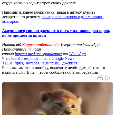
студенческие кредиты трех своих дочерей.
Напомним, ранее американка, зайдя в аптеку купить
лекарство по рецепту,
выиграла в лотерею один миллион
долларов
.
Американец сорвал джекпот в пять миллионов долларов,
но не пришел за призом
Новини від
Корреспондент.net
в Telegram та WhatsApp.
Підписуйтесь на наші
канали
https://t.me/korrespondentnet
та
WhatsApp
Читайте Korrespondent.net в Google News
ТЕГИ:
приз
,
лотерея
,
выигрыш
,
джекпот
Если вы заметили ошибку, выделите необходимый текст и
нажмите Ctrl+Enter, чтобы сообщить об этом редакции.