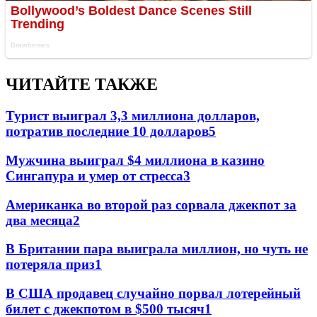
ЧИТАЙТЕ ТАКЖЕ
Турист выиграл 3,3 миллиона долларов,
потратив последние 10 долларов
5
Мужчина выиграл $4 миллиона в казино
Сингапура и умер от стресса
3
Американка во второй раз сорвала джекпот за
два месяца
2
В Британии пара выиграла миллион, но чуть не
потеряла приз
1
В США продавец случайно порвал лотерейный
билет с джекпотом в $500 тысяч
1