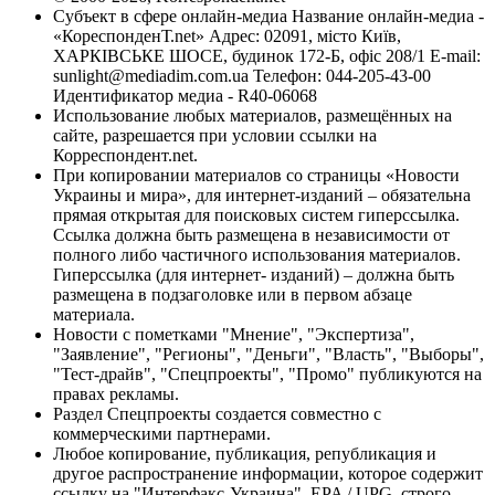
Субъект в сфере онлайн-медиа Название онлайн-медиа -
«КореспонденТ.net» Адрес: 02091, місто Київ,
ХАРКІВСЬКЕ ШОСЕ, будинок 172-Б, офіс 208/1 E-mail:
sunlight@mediadim.com.ua
Телефон: 044-205-43-00
Идентификатор медиа - R40-06068
Использование любых материалов, размещённых на
сайте, разрешается при условии ссылки на
Корреспондент.net.
При копировании материалов со страницы «Новости
Украины и мира», для интернет-изданий – обязательна
прямая открытая для поисковых систем гиперссылка.
Ссылка должна быть размещена в независимости от
полного либо частичного использования материалов.
Гиперссылка (для интернет- изданий) – должна быть
размещена в подзаголовке или в первом абзаце
материала.
Новости с пометками "Мнение", "Экспертиза",
"Заявление", "Регионы", "Деньги", "Власть", "Выборы",
"Тест-драйв", "Спецпроекты", "Промо" публикуются на
правах рекламы.
Раздел Спецпроекты создается совместно с
коммерческими партнерами.
Любое копирование, публикация, републикация и
другое распространение информации, которое содержит
ссылку на "Интерфакс-Украина", EPA / UPG, строго