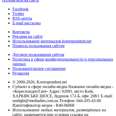
Полная версия сайта
Facebook
Twitter
RSS-ленты
E-mail рассылка
Контакты
Реклама на сайте
Использование материалов korrespondent.net
Правила пользования сайтом
Договор пользования сайтом
Политика в сфере конфиденциальности и персональных
данных
Пользовательское соглашение
Редакция
© 2000-2026, Korrespondent.net
Субъект в сфере онлайн-медиа Название онлайн-медиа -
«КореспонденТ.net» Адрес: 02091, місто Київ,
ХАРКІВСЬКЕ ШОСЕ, будинок 172-Б, офіс 208/1 E-mail:
sunlight@mediadim.com.ua
Телефон: 044-205-43-00
Идентификатор медиа - R40-06068
Использование любых материалов, размещённых на
сайте, разрешается при условии ссылки на