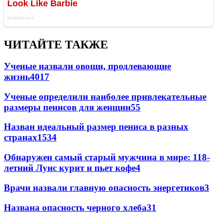
ЧИТАЙТЕ ТАКЖЕ
Ученые назвали овощи, продлевающие
жизнь
40
17
Ученые определили наиболее привлекательные
размеры пенисов для женщин
5
5
Назван идеальный размер пениса в разных
странах
153
4
Обнаружен самый старый мужчина в мире: 118-
летний Луис курит и пьет кофе
4
Врачи назвали главную опасность энергетиков
3
Названа опасность черного хлеба
3
1