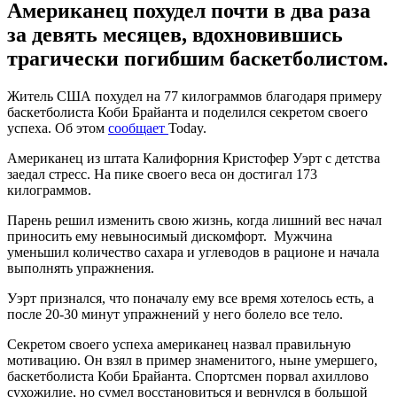
Американец похудел почти в два раза
за девять месяцев, вдохновившись
трагически погибшим баскетболистом.
Житель США похудел на 77 килограммов благодаря примеру
баскетболиста Коби Брайанта и поделился секретом своего
успеха. Об этом
сообщает
Today.
Американец из штата Калифорния Кристофер Уэрт с детства
заедал стресс. На пике своего веса он достигал 173
килограммов.
Парень решил изменить свою жизнь, когда лишний вес начал
приносить ему невыносимый дискомфорт. Мужчина
уменьшил количество сахара и углеводов в рационе и начала
выполнять упражнения.
Уэрт признался, что поначалу ему все время хотелось есть, а
после 20-30 минут упражнений у него болело все тело.
Секретом своего успеха американец назвал правильную
мотивацию. Он взял в пример знаменитого, ныне умершего,
баскетболиста Коби Брайанта. Спортсмен порвал ахиллово
сухожилие, но сумел восстановиться и вернулся в большой