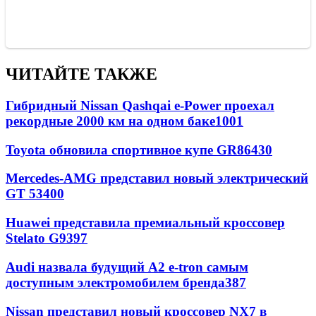
ЧИТАЙТЕ ТАКЖЕ
Гибридный Nissan Qashqai e-Power проехал
рекордные 2000 км на одном баке
1001
Toyota обновила спортивное купе GR86
430
Mercedes-AMG представил новый электрический
GT 53
400
Huawei представила премиальный кроссовер
Stelato G9
397
Audi назвала будущий A2 e-tron самым
доступным электромобилем бренда
387
Nissan представил новый кроссовер NX7 в