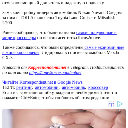
отмечают мощный двигатель и надежную подвеску.
Замыкает тройку лидеров автомобиль Nissan Navara. Следом
за ним в ТОП-5 включены Toyota Land Cruiser и Mitsubishi
L200.
Ранее сообщалось, что были названы
самые популярные в
мире кроссоверы
по версии агентства focus2move.
Также сообщалось, что были определены
самые экономичные
в мире кроссоверы
. Лидировал в списке автомобиль Mazda
CX-3.
Новости от
Корреспондент.net
в Telegram. Подписывайтесь
на наш канал
https://t.me/korrespondentnet
Читайте Korrespondent.net в Google News
ТЕГИ:
рейтинг
,
автомобили
,
автомобиль
,
кроссовер
Если вы заметили ошибку, выделите необходимый текст и
нажмите Ctrl+Enter, чтобы сообщить об этом редакции.