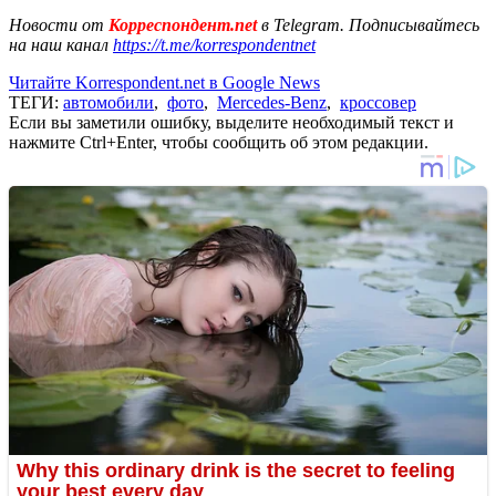
Новости от
Корреспондент.net
в Telegram. Подписывайтесь
на наш канал
https://t.me/korrespondentnet
Читайте Korrespondent.net в Google News
ТЕГИ:
автомобили
,
фото
,
Mercedes-Benz
,
кроссовер
Если вы заметили ошибку, выделите необходимый текст и
нажмите Ctrl+Enter, чтобы сообщить об этом редакции.