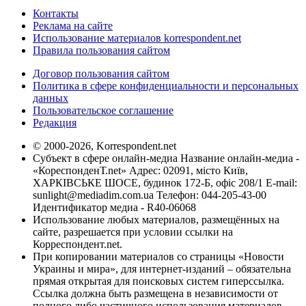
Контакты
Реклама на сайте
Использование материалов korrespondent.net
Правила пользования сайтом
Договор пользования сайтом
Политика в сфере конфиденциальности и персональных
данных
Пользовательское соглашение
Редакция
© 2000-2026, Korrespondent.net
Субъект в сфере онлайн-медиа Название онлайн-медиа -
«КореспонденТ.net» Адрес: 02091, місто Київ,
ХАРКІВСЬКЕ ШОСЕ, будинок 172-Б, офіс 208/1 E-mail:
sunlight@mediadim.com.ua
Телефон: 044-205-43-00
Идентификатор медиа - R40-06068
Использование любых материалов, размещённых на
сайте, разрешается при условии ссылки на
Корреспондент.net.
При копировании материалов со страницы «Новости
Украины и мира», для интернет-изданий – обязательна
прямая открытая для поисковых систем гиперссылка.
Ссылка должна быть размещена в независимости от
полного либо частичного использования материалов.