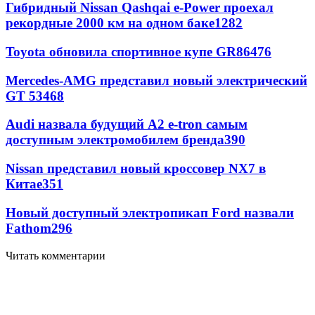
Гибридный Nissan Qashqai e-Power проехал
рекордные 2000 км на одном баке
1282
Toyota обновила спортивное купе GR86
476
Mercedes-AMG представил новый электрический
GT 53
468
Audi назвала будущий A2 e-tron самым
доступным электромобилем бренда
390
Nissan представил новый кроссовер NX7 в
Китае
351
Новый доступный электропикап Ford назвали
Fathom
296
Читать комментарии