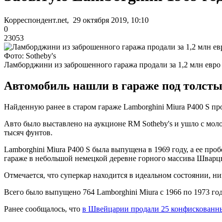
Корреспондент.net, 29 октября 2019, 10:10
0
23053
Фото: Sotheby's
Ламборджини из заброшенного гаража продали за 1,2 млн евро
Автомобиль нашли в гараже под толстым
Найденную ранее в старом гараже Lamborghini Miura P400 S пр
Авто было выставлено на аукционе RM Sotheby's и ушло с моло
тысяч фунтов.
Lamborghini Miura P400 S была выпущена в 1969 году, а ее про
гараже в небольшой немецкой деревне горного массива Шварц
Отмечается, что суперкар находится в идеальном состоянии, ник
Всего было выпущено 764 Lamborghini Miura с 1966 по 1973 го
Ранее сообщалось, что
в Швейцарии продали 25 конфискованны