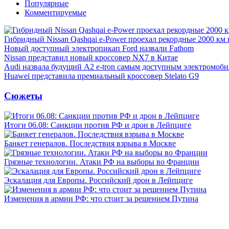
Популярные
Комментируемые
Гибридный Nissan Qashqai e-Power проехал рекордные 2000 км 
Новый доступный электропикап Ford назвали Fathom
Nissan представил новый кроссовер NX7 в Китае
Audi назвала будущий A2 e-tron самым доступным электромоби
Huawei представила премиальный кроссовер Stelato G9
Сюжеты
Итоги 06.08: Санкции против РФ и дрон в Лейпциге
Банкет генералов. Последствия взрыва в Москве
Грязные технологии. Атаки РФ на выборы во Франции
Эскалация для Европы. Российский дрон в Лейпциге
Изменения в армии РФ: что стоит за решением Путина