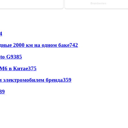
4
дные 2000 км на одном баке
742
to G9
385
 M6 в Китае
375
м электромобилем бренда
359
89