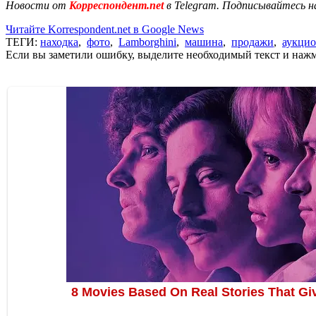
Новости от
Корреспондент.net
в Telegram. Подписывайтесь н
Читайте Korrespondent.net в Google News
ТЕГИ:
находка
,
фото
,
Lamborghini
,
машина
,
продажи
,
аукцио
Если вы заметили ошибку, выделите необходимый текст и нажми