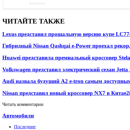
ЧИТАЙТЕ ТАКЖЕ
Lexus представил прощальную версию купе LC
77
Гибридный Nissan Qashqai e-Power проехал рекор
Huawei представила премиальный кроссовер Stela
Volkswagen представил электрический седан Jetta
Audi назвала будущий A2 e-tron самым доступны
Nissan представил новый кроссовер NX7 в Китае
2
Читать комментарии
Автомобили
Последние