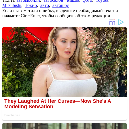
ТЕГИ:
автомобили
,
автосалон
,
Mazda
,
фото
,
Toyota
,
Mitsubishi
,
Токио
,
авто
,
автошоу
Если вы заметили ошибку, выделите необходимый текст и
нажмите Ctrl+Enter, чтобы сообщить об этом редакции.