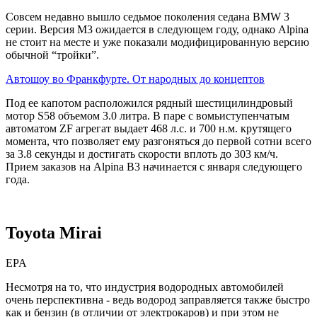
Совсем недавно вышло седьмое поколения седана BMW 3
серии. Версия M3 ожидается в следующем году, однако Alpina
не стоит на месте и уже показали модифицированную версию
обычной “тройки”.
Автошоу во Франкфурте. От народных до концептов
Под ее капотом расположился рядный шестицилиндровый
мотор S58 объемом 3.0 литра. В паре с вомьиступенчатым
автоматом ZF агрегат выдает 468 л.с. и 700 н.м. крутящего
момента, что позволяет ему разгоняться до первой сотни всего
за 3.8 секунды и достигать скорости вплоть до 303 км/ч.
Прием заказов на Alpina B3 начинается с января следующего
года.
Toyota Mirai
EPA
Несмотря на то, что индустрия водородных автомобилей
очень перспективна - ведь водород заправляется также быстро
как и бензин (в отличии от электрокаров) и при этом не