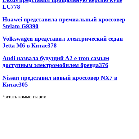
LC
778
Huawei представила премиальный кроссовер
Stelato G9
390
Volkswagen представил электрический седан
Jetta M6 в Китае
378
Audi назвала будущий A2 e-tron самым
доступным электромобилем бренда
376
Nissan представил новый кроссовер NX7 в
Китае
305
Читать комментарии