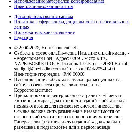
Использование материалов korrespondent.net
Правила пользования сайтом
Договор пользования сайтом
Политика в сфере конфиденциальности и персональных
данных
Пользовательское соглашение
Редакция
© 2000-2026, Korrespondent.net
Субъект в сфере онлайн-медиа Название онлайн-медиа -
«КореспонденТ.net» Адрес: 02091, місто Київ,
ХАРКІВСЬКЕ ШОСЕ, будинок 172-Б, офіс 208/1 E-mail:
sunlight@mediadim.com.ua
Телефон: 044-205-43-00
Идентификатор медиа - R40-06068
Использование любых материалов, размещённых на
сайте, разрешается при условии ссылки на
Корреспондент.net.
При копировании материалов со страницы «Новости
Украины и мира», для интернет-изданий – обязательна
прямая открытая для поисковых систем гиперссылка.
Ссылка должна быть размещена в независимости от
полного либо частичного использования материалов.
Гиперссылка (для интернет- изданий) – должна быть
размещена в подзаголовке или в первом абзаце