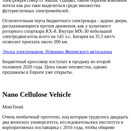
электрокроссовер от Mazda. Однако, таким образом компания
хотела как раз таки выделиться среди множества
футуристичных электромобилей.
Отличительная черта бюджетного электрокара - задние двери,
распахивающиеся против движения, как у культового
роторного спорткара RX-8. Внутри MX-30 небольшой
электродвигатель всего на 145 л.с. Батарея на 35.5 квт/ч
позволит проехать около 200 км.
Эпоха электрокаров. Новинки Женевского автосалона
Бюджетный кроссовер поступит в продажу во второй
половине 2020 года. Цена также неизвестна, однако
предзаказы в Европе уже открыты.
Nano Cellulose Vehicle
MotoTrend
Очень необычный прототип, над которым трудились двадцать
два японских университета, исследовательских института и
корпоративных поставщика с 2016 года, чтобы общими