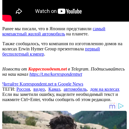
Ранее мы писали, что в Японии представили
самый
компактный жилой автомобиль
на планете.
Также сообщалось, что компания по изготовлению домов на
колесах Erwin Hymer Group презентовала
первый
беспилотный кэмпер
.
Новости от
Корреспондент.net
в Telegram. Подписывайтесь
на наш канал
https://t.me/korrespondentnet
Читайте Korrespondent.net в Google News
ТЕГИ:
Россия
,
видео
,
Камаз
,
автомобиль
,
дом на колесах
Если вы заметили ошибку, выделите необходимый текст и
нажмите Ctrl+Enter, чтобы сообщить об этом редакции.