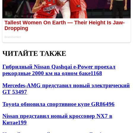
ЧИТАЙТЕ ТАКЖЕ
Гибридный Nissan Qashqai e-Power проехал
рекордные 2000 км на одном баке
1168
Mercedes-AMG представил новый электрический
GT 53
497
Toyota обновила спортивное купе GR86
496
Nissan представил новый кроссовер NX7 в
Китае
199