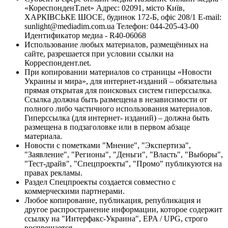
«КореспонденТ.net» Адрес: 02091, місто Київ,
ХАРКІВСЬКЕ ШОСЕ, будинок 172-Б, офіс 208/1 E-mail:
sunlight@mediadim.com.ua
Телефон: 044-205-43-00
Идентификатор медиа - R40-06068
Использование любых материалов, размещённых на
сайте, разрешается при условии ссылки на
Корреспондент.net.
При копировании материалов со страницы «Новости
Украины и мира», для интернет-изданий – обязательна
прямая открытая для поисковых систем гиперссылка.
Ссылка должна быть размещена в независимости от
полного либо частичного использования материалов.
Гиперссылка (для интернет- изданий) – должна быть
размещена в подзаголовке или в первом абзаце
материала.
Новости с пометками "Мнение", "Экспертиза",
"Заявление", "Регионы", "Деньги", "Власть", "Выборы",
"Тест-драйв", "Спецпроекты", "Промо" публикуются на
правах рекламы.
Раздел Спецпроекты создается совместно с
коммерческими партнерами.
Любое копирование, публикация, републикация и
другое распространение информации, которое содержит
ссылку на "Интерфакс-Украина", EPA / UPG, строго
воспрещается.