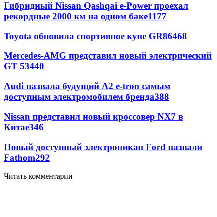
Гибридный Nissan Qashqai e-Power проехал
рекордные 2000 км на одном баке
1177
Toyota обновила спортивное купе GR86
468
Mercedes-AMG представил новый электрический
GT 53
440
Audi назвала будущий A2 e-tron самым
доступным электромобилем бренда
388
Nissan представил новый кроссовер NX7 в
Китае
346
Новый доступный электропикап Ford назвали
Fathom
292
Читать комментарии