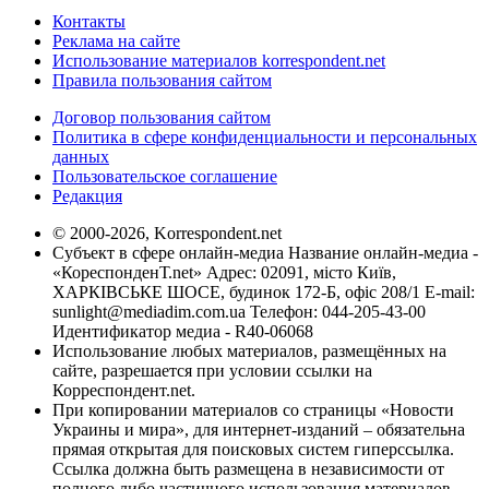
Контакты
Реклама на сайте
Использование материалов korrespondent.net
Правила пользования сайтом
Договор пользования сайтом
Политика в сфере конфиденциальности и персональных
данных
Пользовательское соглашение
Редакция
© 2000-2026, Korrespondent.net
Субъект в сфере онлайн-медиа Название онлайн-медиа -
«КореспонденТ.net» Адрес: 02091, місто Київ,
ХАРКІВСЬКЕ ШОСЕ, будинок 172-Б, офіс 208/1 E-mail:
sunlight@mediadim.com.ua
Телефон: 044-205-43-00
Идентификатор медиа - R40-06068
Использование любых материалов, размещённых на
сайте, разрешается при условии ссылки на
Корреспондент.net.
При копировании материалов со страницы «Новости
Украины и мира», для интернет-изданий – обязательна
прямая открытая для поисковых систем гиперссылка.
Ссылка должна быть размещена в независимости от
полного либо частичного использования материалов.