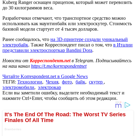
Kuberg Ranger оснащен прицепом, который может перевозить
до 30 килограммов веса.
Разработчики отмечают, что транспортное средство можно
использовать как маунтинбайк или электроскутер. Стоимость
базовой модели стартует от 4 тысяч долларов.
Ранее сообщалось, что
на 3D-принтере создали уникальный
электробайк
. Также Корреспондент писал о том, что
в Италии
представили электроспорткар Bandini Dora
.
Новости от
Корреспондент.net
в Telegram. Подписывайтесь
на наш канал
https://t.me/korrespondentnet
Читайте Korrespondent.net в Google News
ТЕГИ:
Технологии
,
Чехия
,
фото
,
байк
,
скутер
,
электромобили
,
электрокар
Если вы заметили ошибку, выделите необходимый текст и
нажмите Ctrl+Enter, чтобы сообщить об этом редакции.