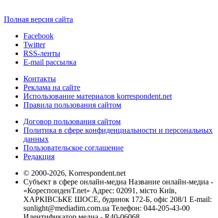
Полная версия сайта
Facebook
Twitter
RSS-ленты
E-mail рассылка
Контакты
Реклама на сайте
Использование материалов korrespondent.net
Правила пользования сайтом
Договор пользования сайтом
Политика в сфере конфиденциальности и персональных
данных
Пользовательское соглашение
Редакция
© 2000-2026, Korrespondent.net
Субъект в сфере онлайн-медиа Название онлайн-медиа -
«КореспонденТ.net» Адрес: 02091, місто Київ,
ХАРКІВСЬКЕ ШОСЕ, будинок 172-Б, офіс 208/1 E-mail:
sunlight@mediadim.com.ua
Телефон: 044-205-43-00
Идентификатор медиа - R40-06068