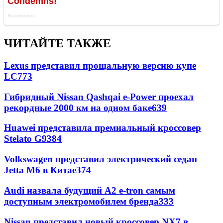
ЧИТАЙТЕ ТАКЖЕ
Lexus представил прощальную версию купе
LC
773
Гибридный Nissan Qashqai e-Power проехал
рекордные 2000 км на одном баке
639
Huawei представила премиальный кроссовер
Stelato G9
384
Volkswagen представил электрический седан
Jetta M6 в Китае
374
Audi назвала будущий A2 e-tron самым
доступным электромобилем бренда
333
Nissan представил новый кроссовер NX7 в