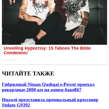
ЧИТАЙТЕ ТАКЖЕ
Гибридный Nissan Qashqai e-Power проехал
рекордные 2000 км на одном баке
867
Huawei представила премиальный кроссовер
Stelato G9
392