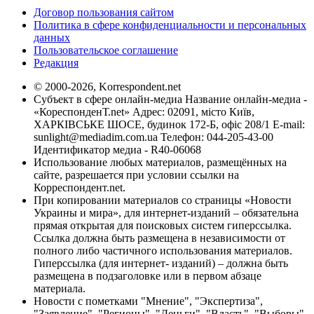
Договор пользования сайтом
Политика в сфере конфиденциальности и персональных
данных
Пользовательское соглашение
Редакция
© 2000-2026, Korrespondent.net
Субъект в сфере онлайн-медиа Название онлайн-медиа -
«КореспонденТ.net» Адрес: 02091, місто Київ,
ХАРКІВСЬКЕ ШОСЕ, будинок 172-Б, офіс 208/1 E-mail:
sunlight@mediadim.com.ua
Телефон: 044-205-43-00
Идентификатор медиа - R40-06068
Использование любых материалов, размещённых на
сайте, разрешается при условии ссылки на
Корреспондент.net.
При копировании материалов со страницы «Новости
Украины и мира», для интернет-изданий – обязательна
прямая открытая для поисковых систем гиперссылка.
Ссылка должна быть размещена в независимости от
полного либо частичного использования материалов.
Гиперссылка (для интернет- изданий) – должна быть
размещена в подзаголовке или в первом абзаце
материала.
Новости с пометками "Мнение", "Экспертиза",
"Заявление", "Регионы", "Деньги", "Власть", "Выборы",