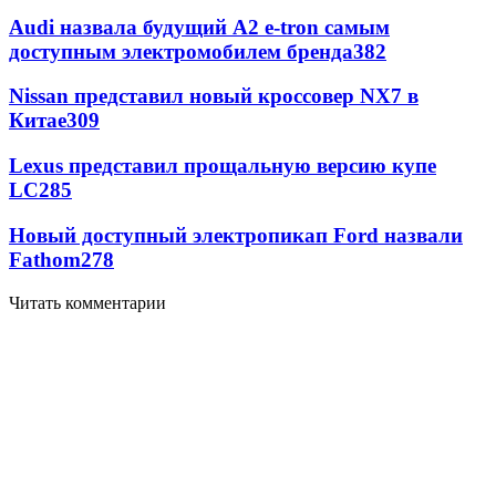
Audi назвала будущий A2 e-tron самым
доступным электромобилем бренда
382
Nissan представил новый кроссовер NX7 в
Китае
309
Lexus представил прощальную версию купе
LC
285
Новый доступный электропикап Ford назвали
Fathom
278
Читать комментарии