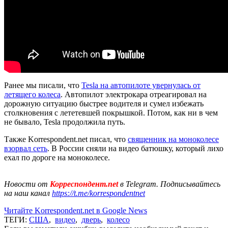
Ранее мы писали, что
Tesla на автопилоте увернулась от
летящего колеса
. Автопилот электрокара отреагировал на
дорожную ситуацию быстрее водителя и сумел избежать
столкновения с лететевшей покрышкой. Потом, как ни в чем
не бывало, Tesla продолжила путь.
Также Korrespondent.net писал, что
священник на моноколесе
взорвал сеть
. В России сняли на видео батюшку, который лихо
ехал по дороге на моноколесе.
Новости от
Корреспондент.net
в Telegram. Подписывайтесь
на наш канал
https://t.me/korrespondentnet
Читайте Korrespondent.net в Google News
ТЕГИ:
США
,
видео
,
дверь
,
колесо