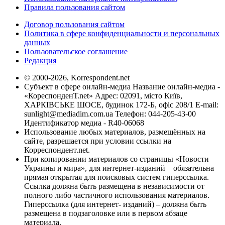
Правила пользования сайтом
Договор пользования сайтом
Политика в сфере конфиденциальности и персональных
данных
Пользовательское соглашение
Редакция
© 2000-2026, Korrespondent.net
Субъект в сфере онлайн-медиа Название онлайн-медиа -
«КореспонденТ.net» Адрес: 02091, місто Київ,
ХАРКІВСЬКЕ ШОСЕ, будинок 172-Б, офіс 208/1 E-mail:
sunlight@mediadim.com.ua
Телефон: 044-205-43-00
Идентификатор медиа - R40-06068
Использование любых материалов, размещённых на
сайте, разрешается при условии ссылки на
Корреспондент.net.
При копировании материалов со страницы «Новости
Украины и мира», для интернет-изданий – обязательна
прямая открытая для поисковых систем гиперссылка.
Ссылка должна быть размещена в независимости от
полного либо частичного использования материалов.
Гиперссылка (для интернет- изданий) – должна быть
размещена в подзаголовке или в первом абзаце
материала.