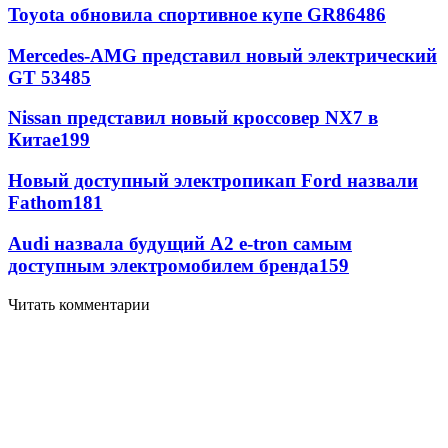
Toyota обновила спортивное купе GR86
486
Mercedes-AMG представил новый электрический
GT 53
485
Nissan представил новый кроссовер NX7 в
Китае
199
Новый доступный электропикап Ford назвали
Fathom
181
Audi назвала будущий A2 e-tron самым
доступным электромобилем бренда
159
Читать комментарии