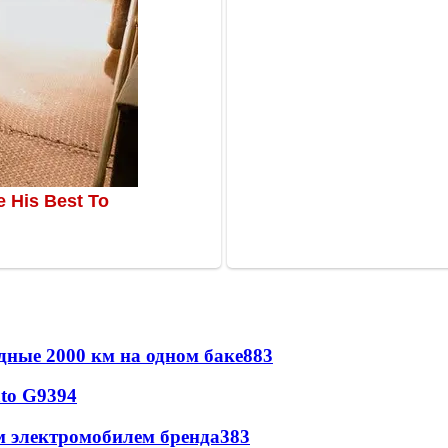
дные 2000 км на одном баке
883
to G9
394
м электромобилем бренда
383