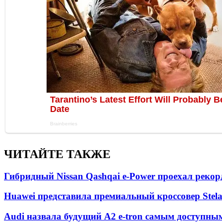
ЧИТАЙТЕ ТАКЖЕ
Гибридный Nissan Qashqai e-Power проехал рекор
Huawei представила премиальный кроссовер Stela
Audi назвала будущий A2 e-tron самым доступны