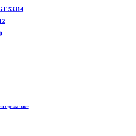
GT 53
314
12
0
на одном баке