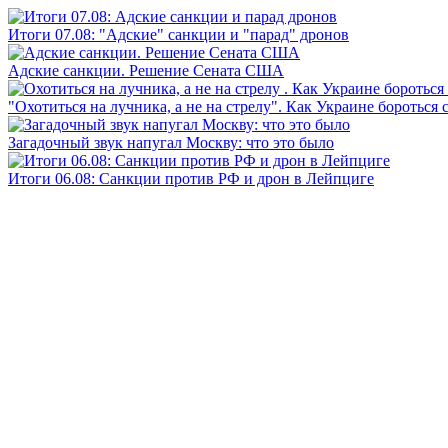
Итоги 07.08: "Адские" санкции и "парад" дронов
Адские санкции. Решение Сената США
"Охотиться на лучника, а не на стрелу". Как Украине бороться 
Загадочный звук напугал Москву: что это было
Итоги 06.08: Санкции против РФ и дрон в Лейпциге