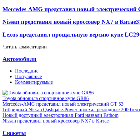
Mercedes-AMG представил новый электрический 
Nissan представил новый кроссовер NX7 в Китае
3
Lexus представил прощальную версию купе LC
29
Читать комментарии
Автомобили
Последние
Популярные
Комментируемые
Toyota обновила спортивное купе GR86
Mercedes-AMG представил новый электрический GT 53
Гибридный Nissan Qashqai e-Power проехал рекордные 2000 км 
Новый доступный электропикап Ford назвали Fathom
Nissan представил новый кроссовер NX7 в Китае
Сюжеты