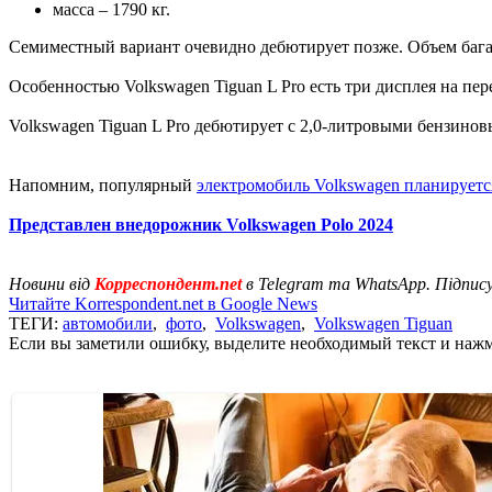
масса – 1790 кг.
Семиместный вариант очевидно дебютирует позже. Объем багажн
Особенностью Volkswagen Tiguan L Pro есть три дисплея на пер
Volkswagen Tiguan L Pro дебютирует с 2,0-литровыми бензинов
Напомним, популярный
электромобиль Volkswagen планируется
Представлен внедорожник Volkswagen Polo 2024
Новини від
Корреспондент.net
в Telegram та WhatsApp. Підпис
Читайте Korrespondent.net в Google News
ТЕГИ:
автомобили
,
фото
,
Volkswagen
,
Volkswagen Tiguan
Если вы заметили ошибку, выделите необходимый текст и нажми