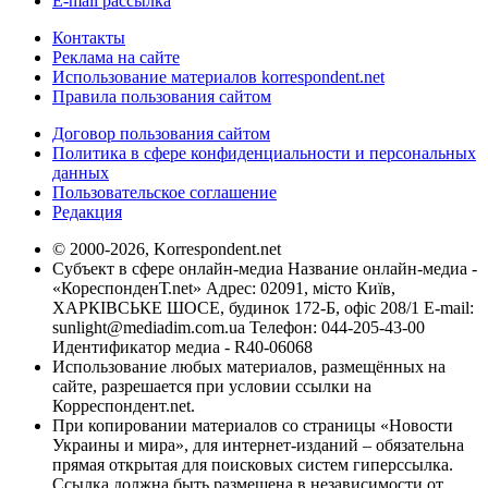
E-mail рассылка
Контакты
Реклама на сайте
Использование материалов korrespondent.net
Правила пользования сайтом
Договор пользования сайтом
Политика в сфере конфиденциальности и персональных
данных
Пользовательское соглашение
Редакция
© 2000-2026, Korrespondent.net
Субъект в сфере онлайн-медиа Название онлайн-медиа -
«КореспонденТ.net» Адрес: 02091, місто Київ,
ХАРКІВСЬКЕ ШОСЕ, будинок 172-Б, офіс 208/1 E-mail:
sunlight@mediadim.com.ua
Телефон: 044-205-43-00
Идентификатор медиа - R40-06068
Использование любых материалов, размещённых на
сайте, разрешается при условии ссылки на
Корреспондент.net.
При копировании материалов со страницы «Новости
Украины и мира», для интернет-изданий – обязательна
прямая открытая для поисковых систем гиперссылка.
Ссылка должна быть размещена в независимости от