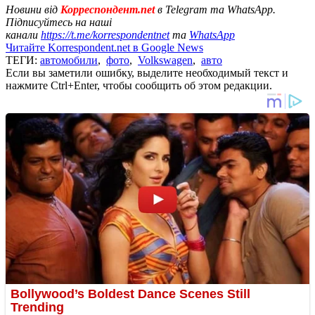
Новини від
Корреспондент.net
в Telegram та WhatsApp.
Підписуйтесь на наші
канали
https://t.me/korrespondentnet
та
WhatsApp
Читайте Korrespondent.net в Google News
ТЕГИ:
автомобили
,
фото
,
Volkswagen
,
авто
Если вы заметили ошибку, выделите необходимый текст и
нажмите Ctrl+Enter, чтобы сообщить об этом редакции.