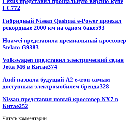
Lexus представил прощальную версию купе
LC
772
Гибридный Nissan Qashqai e-Power проехал
рекордные 2000 км на одном баке
593
Huawei представила премиальный кроссовер
Stelato G9
383
Volkswagen представил электрический седан
Jetta M6 в Китае
374
Audi назвала будущий A2 e-tron самым
доступным электромобилем бренда
328
Nissan представил новый кроссовер NX7 в
Китае
252
Читать комментарии