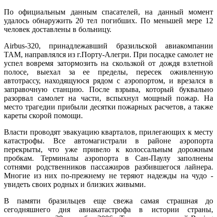
По официальным данным спасателей, на данный момент
удалось обнаружить 20 тел погибших. По меньшей мере 12
человек доставлены в больницу.
Airbus-320, принадлежавший бразильской авиакомпании
TAM, направлялся из г.Порту-Алегри. При посадке самолет не
успел вовремя затормозить на скользкой от дождя взлетной
полосе, выехал за ее пределы, пересек оживленную
автотрассу, находящуюся рядом с аэропортом, и врезался в
заправочную станцию. После взрыва, который буквально
разорвал самолет на части, вспыхнул мощный пожар. На
место трагедии прибыли десятки пожарных расчетов, а также
кареты скорой помощи.
Власти проводят эвакуацию кварталов, прилегающих к месту
катастрофы. Все автомагистрали в районе аэропорта
перекрыты, что уже привело к колоссальным дорожным
пробкам. Терминалы аэропорта в Сан-Паулу заполнены
сотнями родственников пассажиров разбившегося лайнера.
Многие из них по-прежнему не теряют надежды на чудо -
увидеть своих родных и близких живыми.
В памяти бразильцев еще свежа самая страшная до
сегодняшнего дня авиакатастрофа в истории страны,