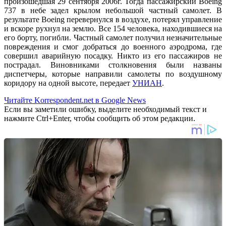
произошедшая 29 сентября 2006г. Тогда пассажирский Boeing
737 в небе задел крылом небольшой частный самолет. В
результате Boeing перевернулся в воздухе, потерял управление
и вскоре рухнул на землю. Все 154 человека, находившиеся на
его борту, погибли. Частный самолет получил незначительные
повреждения и смог добраться до военного аэродрома, где
совершил аварийную посадку. Никто из его пассажиров не
пострадал. Виновниками столкновения были названы
диспетчеры, которые направили самолеты по воздушному
коридору на одной высоте, передает
УНИАН
.
Читайте Korrespondent.net в Google News
Если вы заметили ошибку, выделите необходимый текст и
нажмите Ctrl+Enter, чтобы сообщить об этом редакции.