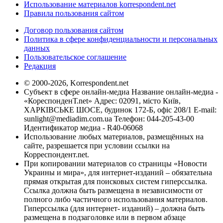
Использование материалов korrespondent.net
Правила пользования сайтом
Договор пользования сайтом
Политика в сфере конфиденциальности и персональных
данных
Пользовательское соглашение
Редакция
© 2000-2026, Korrespondent.net
Субъект в сфере онлайн-медиа Название онлайн-медиа -
«КореспонденТ.net» Адрес: 02091, місто Київ,
ХАРКІВСЬКЕ ШОСЕ, будинок 172-Б, офіс 208/1 E-mail:
sunlight@mediadim.com.ua
Телефон: 044-205-43-00
Идентификатор медиа - R40-06068
Использование любых материалов, размещённых на
сайте, разрешается при условии ссылки на
Корреспондент.net.
При копировании материалов со страницы «Новости
Украины и мира», для интернет-изданий – обязательна
прямая открытая для поисковых систем гиперссылка.
Ссылка должна быть размещена в независимости от
полного либо частичного использования материалов.
Гиперссылка (для интернет- изданий) – должна быть
размещена в подзаголовке или в первом абзаце