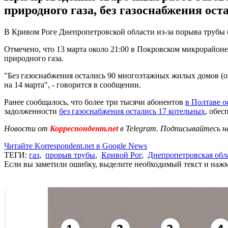
природного газа, без газоснабжения ост
В Кривом Роге Днепропетровской области из-за порыва трубы б
Отмечено, что 13 марта около 21:00 в Покровском микрорайоне
природного газа.
"Без газоснабжения остались 90 многоэтажных жилых домов (о
на 14 марта", - говорится в сообщении.
Ранее сообщалось, что более три тысячи абонентов
в Полтаве о
задолженности
без газоснабжения остались 17 котельных
, обе
Новости от
Корреспондент.net
в Telegram. Подписывайтесь н
Читайте Korrespondent.net в Google News
ТЕГИ:
газ
,
прорыв трубы
,
Кривой Рог
,
Днепропетровская обл
Если вы заметили ошибку, выделите необходимый текст и нажми