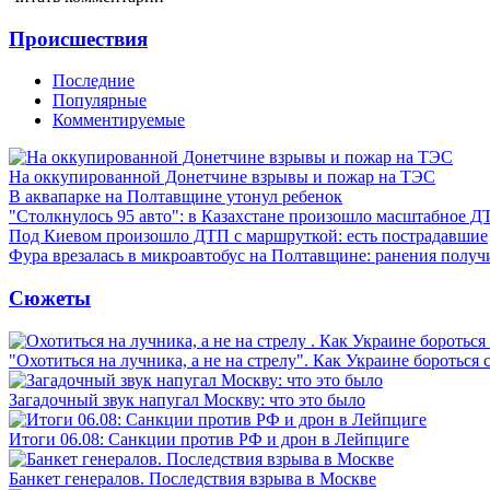
Проиcшествия
Последние
Популярные
Комментируемые
На оккупированной Донетчине взрывы и пожар на ТЭС
В аквапарке на Полтавщине утонул ребенок
"Столкнулось 95 авто": в Казахстане произошло масштабное Д
Под Киевом произошло ДТП с маршруткой: есть пострадавшие
Фура врезалась в микроавтобус на Полтавщине: ранения получ
Сюжеты
"Охотиться на лучника, а не на стрелу". Как Украине бороться 
Загадочный звук напугал Москву: что это было
Итоги 06.08: Санкции против РФ и дрон в Лейпциге
Банкет генералов. Последствия взрыва в Москве