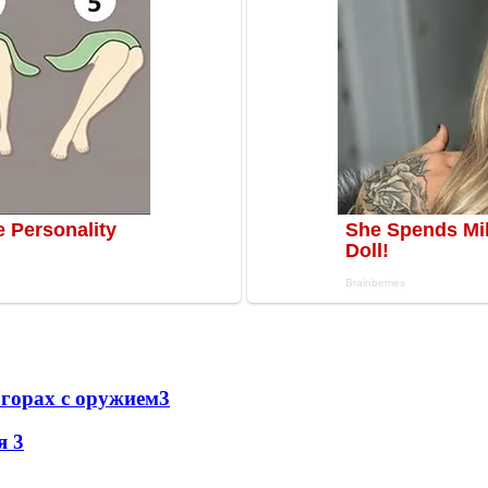
 горах с оружием
3
ня
3