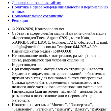
Договор пользования сайтом
Политика в сфере конфиденциальности и персональных
данных
Пользовательское соглашение
Редакция
© 2000-2026, Korrespondent.net
Субъект в сфере онлайн-медиа Название онлайн-медиа -
«КореспонденТ.net» Адрес: 02091, місто Київ,
ХАРКІВСЬКЕ ШОСЕ, будинок 172-Б, офіс 208/1 E-mail:
sunlight@mediadim.com.ua
Телефон: 044-205-43-00
Идентификатор медиа - R40-06068
Использование любых материалов, размещённых на
сайте, разрешается при условии ссылки на
Корреспондент.net.
При копировании материалов со страницы «Новости
Украины и мира», для интернет-изданий – обязательна
прямая открытая для поисковых систем гиперссылка.
Ссылка должна быть размещена в независимости от
полного либо частичного использования материалов.
Гиперссылка (для интернет- изданий) – должна быть
размещена в подзаголовке или в первом абзаце
материала.
Новости с пометками "Мнение", "Экспертиза",
"Заявление", "Регионы", "Деньги", "Власть", "Выборы",