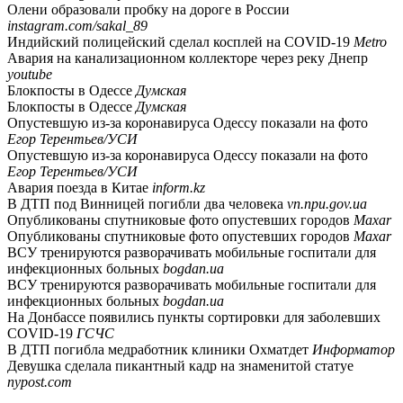
Олени образовали пробку на дороге в России
instagram.com/sakal_89
Индийский полицейский сделал косплей на COVID-19
Metro
Авария на канализационном коллекторе через реку Днепр
youtube
Блокпосты в Одессе
Думская
Блокпосты в Одессе
Думская
Опустевшую из-за коронавируса Одессу показали на фото
Егор Терентьев/УСИ
Опустевшую из-за коронавируса Одессу показали на фото
Егор Терентьев/УСИ
Авария поезда в Китае
inform.kz
В ДТП под Винницей погибли два человека
vn.npu.gov.ua
Опубликованы спутниковые фото опустевших городов
Maxar
Опубликованы спутниковые фото опустевших городов
Maxar
ВСУ тренируются разворачивать мобильные госпитали для
инфекционных больных
bogdan.ua
ВСУ тренируются разворачивать мобильные госпитали для
инфекционных больных
bogdan.ua
На Донбассе появились пункты сортировки для заболевших
COVID-19
ГСЧС
В ДТП погибла медработник клиники Охматдет
Информатор
Девушка сделала пикантный кадр на знаменитой статуе
nypost.com