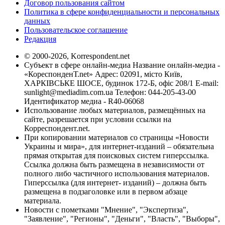
Договор пользования сайтом
Политика в сфере конфиденциальности и персональных
данных
Пользовательское соглашение
Редакция
© 2000-2026, Korrespondent.net
Субъект в сфере онлайн-медиа Название онлайн-медиа -
«КореспонденТ.net» Адрес: 02091, місто Київ,
ХАРКІВСЬКЕ ШОСЕ, будинок 172-Б, офіс 208/1 E-mail:
sunlight@mediadim.com.ua
Телефон: 044-205-43-00
Идентификатор медиа - R40-06068
Использование любых материалов, размещённых на
сайте, разрешается при условии ссылки на
Корреспондент.net.
При копировании материалов со страницы «Новости
Украины и мира», для интернет-изданий – обязательна
прямая открытая для поисковых систем гиперссылка.
Ссылка должна быть размещена в независимости от
полного либо частичного использования материалов.
Гиперссылка (для интернет- изданий) – должна быть
размещена в подзаголовке или в первом абзаце
материала.
Новости с пометками "Мнение", "Экспертиза",
"Заявление", "Регионы", "Деньги", "Власть", "Выборы",