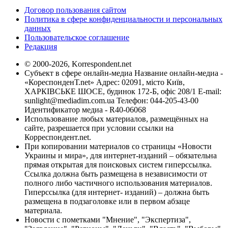
Договор пользования сайтом
Политика в сфере конфиденциальности и персональных
данных
Пользовательское соглашение
Редакция
© 2000-2026, Korrespondent.net
Субъект в сфере онлайн-медиа Название онлайн-медиа -
«КореспонденТ.net» Адрес: 02091, місто Київ,
ХАРКІВСЬКЕ ШОСЕ, будинок 172-Б, офіс 208/1 E-mail:
sunlight@mediadim.com.ua
Телефон: 044-205-43-00
Идентификатор медиа - R40-06068
Использование любых материалов, размещённых на
сайте, разрешается при условии ссылки на
Корреспондент.net.
При копировании материалов со страницы «Новости
Украины и мира», для интернет-изданий – обязательна
прямая открытая для поисковых систем гиперссылка.
Ссылка должна быть размещена в независимости от
полного либо частичного использования материалов.
Гиперссылка (для интернет- изданий) – должна быть
размещена в подзаголовке или в первом абзаце
материала.
Новости с пометками "Мнение", "Экспертиза",