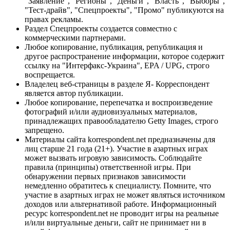
"Заявление", "Регионы", "Деньги", "Власть", "Выборы",
"Тест-драйв", "Спецпроекты", "Промо" публикуются на
правах рекламы.
Раздел Спецпроекты создается совместно с
коммерческими партнерами.
Любое копирование, публикация, републикация и
другое распространение информации, которое содержит
ссылку на "Интерфакс-Украина", EPA / UPG, строго
воспрещается.
Владелец веб-страницы в разделе Я- Корреспондент
является автор публикации.
Любое копирование, перепечатка и воспроизведение
фотографий и/или аудиовизуальных материалов,
принадлежащих правообладателю Getty Images, строго
запрещено.
Материалы сайта korrespondent.net предназначены для
лиц старше 21 года (21+). Участие в азартных играх
может вызвать игровую зависимость. Соблюдайте
правила (принципы) ответственной игры. При
обнаружении первых признаков зависимости
немедленно обратитесь к специалисту. Помните, что
участие в азартных играх не может являться источником
доходов или альтернативой работе. Информационный
ресурс korrespondent.net не проводит игры на реальные
и/или виртуальные деньги, сайт не принимает ни в