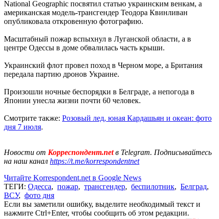
National Geographic посвятил статью украинским венкам, а
американская модель-трансгендер Теодора Квинливан
опубликовала откровенную фотографию.
Масштабный пожар вспыхнул в Луганской области, а в
центре Одессы в доме обвалилась часть крыши.
Украинский флот провел поход в Черном море, а Британия
передала партию дронов Украине.
Произошли ночные беспорядки в Белграде, а непогода в
Японии унесла жизни почти 60 человек.
Смотрите также:
Розовый лед, юная Кардашьян и океан: фото
дня 7 июля
.
Новости от
Корреспондент.net
в Telegram. Подписывайтесь
на наш канал
https://t.me/korrespondentnet
Читайте Korrespondent.net в Google News
ТЕГИ:
Одесса
,
пожар
,
трансгендер
,
беспилотник
,
Белград
,
ВСУ
,
фото дня
Если вы заметили ошибку, выделите необходимый текст и
нажмите Ctrl+Enter, чтобы сообщить об этом редакции.