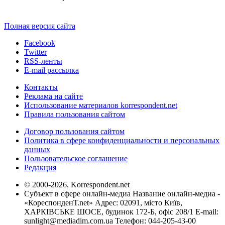
Полная версия сайта
Facebook
Twitter
RSS-ленты
E-mail рассылка
Контакты
Реклама на сайте
Использование материалов korrespondent.net
Правила пользования сайтом
Договор пользования сайтом
Политика в сфере конфиденциальности и персональных
данных
Пользовательское соглашение
Редакция
© 2000-2026, Korrespondent.net
Субъект в сфере онлайн-медиа Название онлайн-медиа -
«КореспонденТ.net» Адрес: 02091, місто Київ,
ХАРКІВСЬКЕ ШОСЕ, будинок 172-Б, офіс 208/1 E-mail:
sunlight@mediadim.com.ua
Телефон: 044-205-43-00