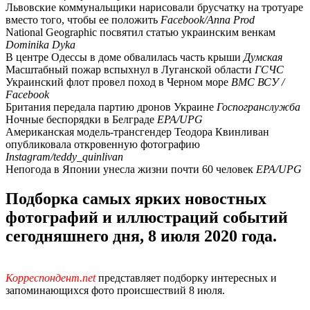
Львовские коммунальщики нарисовали брусчатку на тротуаре
вместо того, чтобы ее положить
Facebook/Anna Prod
National Geographic посвятил статью украинским венкам
Dominika Dyka
В центре Одессы в доме обвалилась часть крыши
Думская
Масштабный пожар вспыхнул в Луганской области
ГСЧС
Украинский флот провел поход в Черном море
ВМС ВСУ /
Facebook
Британия передала партию дронов Украине
Госпогранслужба
Ночные беспорядки в Белграде
EPA/UPG
Американская модель-трансгендер Теодора Квинливан
опубликовала откровенную фотографию
Instagram/teddy_quinlivan
Непогода в Японии унесла жизни почти 60 человек
EPA/UPG
Подборка самых ярких новостных
фотографий и иллюстраций событий
сегодняшнего дня, 8 июля 2020 года.
Корреспондент.net
представляет подборку интересных и
запоминающихся фото происшествий 8 июля.