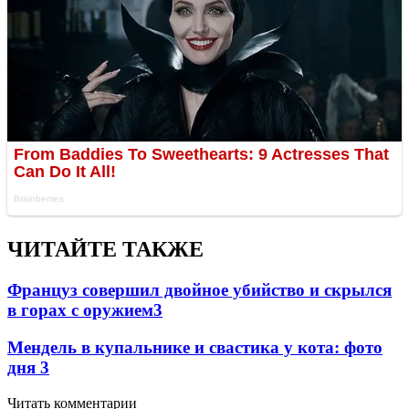
ЧИТАЙТЕ ТАКЖЕ
Француз совершил двойное убийство и скрылся
в горах с оружием
3
Мендель в купальнике и свастика у кота: фото
дня
3
Читать комментарии