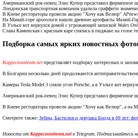
Американский рок-певец Элис Купер представил фирменное 
Лондонская транспортная компания удалила граффити знамен
В Киеве рестораторы провели акцию "Хочу как Велюр"
APnew
На Мамай-горе археологи нашли древние артефакты
Мамай-Гор
В Уэльсе кот вернулся домой с угрожающей запиской
Wales Onl
Слава Каминская с красным каре снялась в пиджаке на голое т
Подборка самых ярких новостных фотог
Корреспондент.net
представляет подборку интересных и запо
В Болгарии несколько дней продолжаются антиправительственн
Камеры Tesla Model 3 сняли угон Porsche, а в Уэльсе кот верн
Американский рок-певец Элис Купер представил фирменное шо
В Киеве рестораторы провели акцию "Хочу как Велюр", а на 
Смотрите также:
Зебры, Бастилия и девушка Бонда в 69 лет: фо
Новости от
Корреспондент.net
в Telegram. Подписывайтесь н