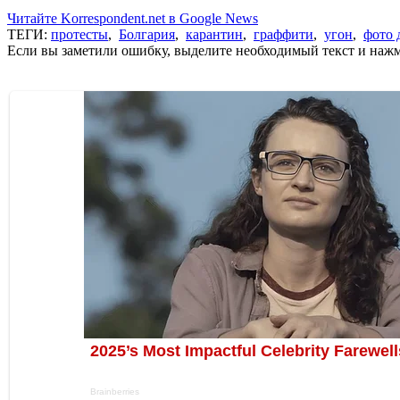
Читайте Korrespondent.net в Google News
ТЕГИ:
протесты
,
Болгария
,
карантин
,
граффити
,
угон
,
фото 
Если вы заметили ошибку, выделите необходимый текст и нажми