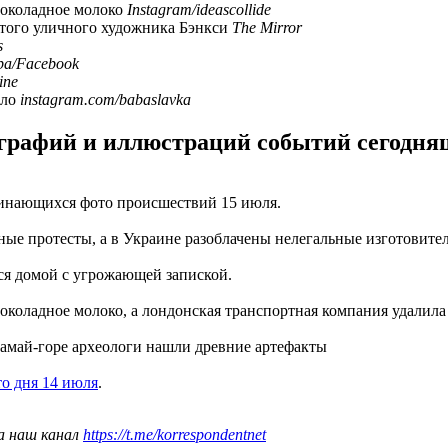
шоколадное молоко
Instagram/ideascollide
итого уличного художника Бэнкси
The Mirror
s
а/Facebook
ine
ело
instagram.com/babaslavka
рафий и иллюстраций событий сегодняшн
минающихся фото происшествий 15 июля.
ые протесты, а в Украине разоблачены нелегальные изготовите
улся домой с угрожающей запиской.
коладное молоко, а лондонская транспортная компания удалила
Мамай-горе археологи нашли древние артефакты
то дня 14 июля
.
а наш канал
https://t.me/korrespondentnet