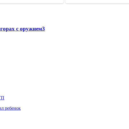
 горах с оружием
3
ТП
ил ребенок