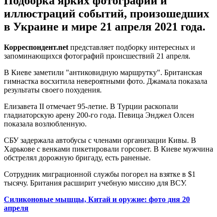
Подборка ярких фотографий и
иллюстраций событий, произошедших
в Украине и мире 21 апреля 2021 года.
Корреспондент.net
представляет подборку интересных и
запоминающихся фотографий происшествий 21 апреля.
В Киеве заметили "антиковидную маршрутку". Британская
гимнастка восхитила невероятными фото. Джамала показала
результаты своего похудения.
Елизавета II отмечает 95-летие. В Турции раскопали
гладиаторскую арену 200-го года. Певица Энджел Олсен
показала возлюбленную.
СБУ задержала автобусы с членами организации Кивы. В
Харькове с венками пикетировали горсовет. В Киеве мужчина
обстрелял дорожную бригаду, есть раненые.
Сотрудник миграционной службы погорел на взятке в $1
тысячу. Британия расширит учебную миссию для ВСУ.
Силиконовые мышцы, Китай и оружие: фото дня 20
апреля