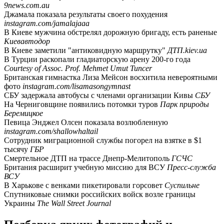
9news.com.au
Джамала показала результаты своего похудения
instagram.com/jamalajaaa
В Киеве мужчина обстрелял дорожную бригаду, есть раненые
Киевавтодор
В Киеве заметили "антиковидную маршрутку"
ДТП.kiev.ua
В Турции раскопали гладиаторскую арену 200-го года
Courtesy of Assoc. Prof. Mehmet Umut Tuncer
Британская гимнастка Лиза Мейсон восхитила невероятными
фото
instagram.com/lisamasongymnast
СБУ задержала автобусы с членами организации Кивы
СБУ
На Черниговщине появились потомки туров
Парк природы
Беремицкое
Певица Энджел Олсен показала возлюбленную
instagram.com/shallowhaltail
Сотрудник миграционной службы погорел на взятке в $1
тысячу
ГБР
Смертельное ДТП на трассе Днепр-Мелитополь
ГСЧС
Британия расширит учебную миссию для ВСУ
Пресс-служба
ВСУ
В Харькове с венками пикетировали горсовет
Суспильне
Спутниковые снимки российских войск возле границы
Украины
The Wall Street Journal