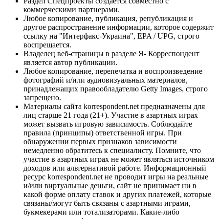
Раздел Спецпроекты создается совместно с
коммерческими партнерами.
Любое копирование, публикация, републикация и
другое распространение информации, которое содержит
ссылку на "Интерфакс-Украина", EPA / UPG, строго
воспрещается.
Владелец веб-страницы в разделе Я- Корреспондент
является автор публикации.
Любое копирование, перепечатка и воспроизведение
фотографий и/или аудиовизуальных материалов,
принадлежащих правообладателю Getty Images, строго
запрещено.
Материалы сайта korrespondent.net предназначены для
лиц старше 21 года (21+). Участие в азартных играх
может вызвать игровую зависимость. Соблюдайте
правила (принципы) ответственной игры. При
обнаружении первых признаков зависимости
немедленно обратитесь к специалисту. Помните, что
участие в азартных играх не может являться источником
доходов или альтернативой работе. Информационный
ресурс korrespondent.net не проводит игры на реальные
и/или виртуальные деньги, сайт не принимает ни в
какой форме оплату ставок и других платежей, которые
связаны/могут быть связаны с азартными играми,
букмекерами или тотализаторами. Какие-либо