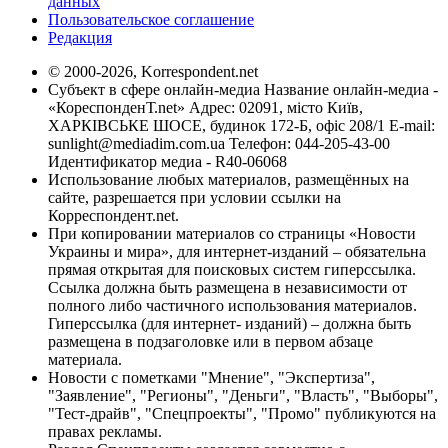
данных
Пользовательское соглашение
Редакция
© 2000-2026, Korrespondent.net
Субъект в сфере онлайн-медиа Название онлайн-медиа -
«КореспонденТ.net» Адрес: 02091, місто Київ,
ХАРКІВСЬКЕ ШОСЕ, будинок 172-Б, офіс 208/1 E-mail:
sunlight@mediadim.com.ua
Телефон: 044-205-43-00
Идентификатор медиа - R40-06068
Использование любых материалов, размещённых на
сайте, разрешается при условии ссылки на
Корреспондент.net.
При копировании материалов со страницы «Новости
Украины и мира», для интернет-изданий – обязательна
прямая открытая для поисковых систем гиперссылка.
Ссылка должна быть размещена в независимости от
полного либо частичного использования материалов.
Гиперссылка (для интернет- изданий) – должна быть
размещена в подзаголовке или в первом абзаце
материала.
Новости с пометками "Мнение", "Экспертиза",
"Заявление", "Регионы", "Деньги", "Власть", "Выборы",
"Тест-драйв", "Спецпроекты", "Промо" публикуются на
правах рекламы.