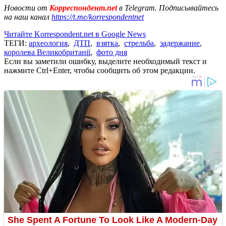
Новости от
Корреспондент.net
в Telegram. Подписывайтесь
на наш канал
https://t.me/korrespondentnet
Читайте Korrespondent.net в Google News
ТЕГИ:
археология
,
ДТП
,
взятка
,
стрельба
,
задержание
,
королева Великобританії
,
фото дня
Если вы заметили ошибку, выделите необходимый текст и
нажмите Ctrl+Enter, чтобы сообщить об этом редакции.