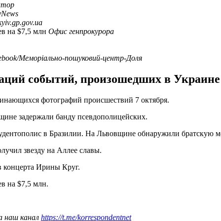
атор
yNews
yiv.gp.gov.ua
в на $7,5 млн
Офис генпрокурора
ebook/Меморіально-пошуковий-центр-Доля
ций событий, произошедших в Украине и
минающихся фотографий происшествий 7 октября.
щине задержали банду псевдополицейских.
удентополис в Бразилии. На Львовщине обнаружили братскую 
лучил звезду на Аллее славы.
в концерта Ирины Круг.
в на $7,5 млн.
а наш канал
https://t.me/korrespondentnet