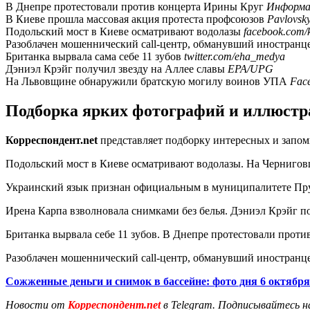
В Днепре протестовали против концерта Ирины Круг
Информ
В Киеве прошла массовая акция протеста профсоюзов
Pavlovsk
Подольский мост в Киеве осматривают водолазы
facebook.com/k
Разоблачен мошеннический call-центр, обманувший иностранце
Британка вырвала сама себе 11 зубов
twitter.com/eha_medya
Дэниэл Крэйг получил звезду на Аллее славы
EPA/UPG
На Львовщине обнаружили братскую могилу воинов УПА
Fac
Подборка ярких фотографий и иллюстра
Корреспондент.net
представляет подборку интересных и запо
Подольский мост в Киеве осматривают водолазы. На Чернигов
Украинский язык признан официальным в муниципалитете Пр
Ирена Карпа взволновала снимками без белья. Дэниэл Крэйг по
Британка вырвала себе 11 зубов. В Днепре протестовали проти
Разоблачен мошеннический call-центр, обманувший иностранце
Сожженные деньги и снимок в бассейне: фото дня 6 октября
Новости от
Корреспондент.net
в Telegram. Подписывайтесь н