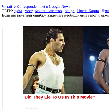
Читайте Korrespondent.net в Google News
ТЕГИ:
зубы
,
мост
,
мошенничество
,
банда
,
Ирена Карпа
,
Дэн
Если вы заметили ошибку, выделите необходимый текст и нажми