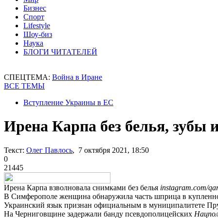
Бизнес
Спорт
Lifestyle
Шоу-биз
Наука
БЛОГИ ЧИТАТЕЛЕЙ
СПЕЦТЕМА:
Война в Иране
ВСЕ ТЕМЫ
Вступление Украины в ЕС
Ирена Карпа без белья, зубы 
Текст:
Олег Павлось
, 7 октября 2021, 18:50
0
21445
Ирена Карпа взволновала снимками без белья
instagram.com/qa
В Симферополе женщина обнаружила часть шприца в купленн
Украинский язык признан официальным в муниципалитете Пр
На Черниговщине задержали банду псевдополицейских
Нацпо