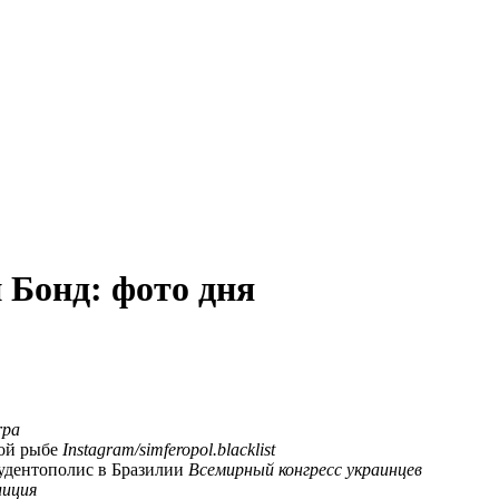
и Бонд: фото дня
rpa
ой рыбе
Instagram/simferopol.blacklist
удентополис в Бразилии
Всемирный конгресс украинцев
лиция