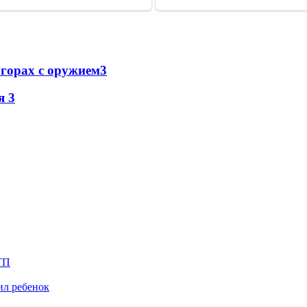
 горах с оружием
3
ня
3
ТП
ил ребенок