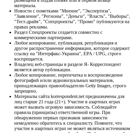
размещена в подзаголовке или в первом абзаце
материала.
Новости с пометками "Мнение", "Экспертиза",
"Заявление", "Регионы", "Деньги", "Власть", "Выборы",
"Тест-драйв", "Спецпроекты", "Промо" публикуются на
правах рекламы.
Раздел Спецпроекты создается совместно с
коммерческими партнерами.
Любое копирование, публикация, републикация и
другое распространение информации, которое содержит
ссылку на "Интерфакс-Украина", EPA / UPG, строго
воспрещается.
Владелец веб-страницы в разделе Я- Корреспондент
является автор публикации.
Любое копирование, перепечатка и воспроизведение
фотографий и/или аудиовизуальных материалов,
принадлежащих правообладателю Getty Images, строго
запрещено.
Материалы сайта korrespondent.net предназначены для
лиц старше 21 года (21+). Участие в азартных играх
может вызвать игровую зависимость. Соблюдайте
правила (принципы) ответственной игры. При
обнаружении первых признаков зависимости
немедленно обратитесь к специалисту. Помните, что
участие в азартных играх не может являться источником