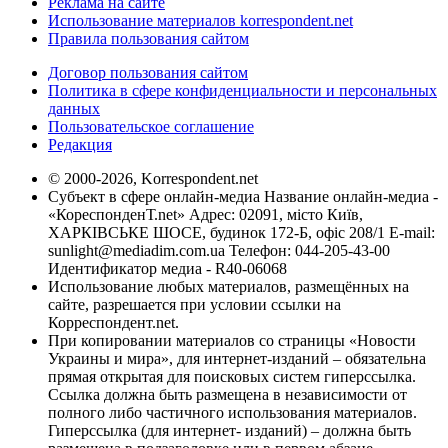
Реклама на сайте
Использование материалов korrespondent.net
Правила пользования сайтом
Договор пользования сайтом
Политика в сфере конфиденциальности и персональных
данных
Пользовательское соглашение
Редакция
© 2000-2026, Korrespondent.net
Субъект в сфере онлайн-медиа Название онлайн-медиа -
«КореспонденТ.net» Адрес: 02091, місто Київ,
ХАРКІВСЬКЕ ШОСЕ, будинок 172-Б, офіс 208/1 E-mail:
sunlight@mediadim.com.ua
Телефон: 044-205-43-00
Идентификатор медиа - R40-06068
Использование любых материалов, размещённых на
сайте, разрешается при условии ссылки на
Корреспондент.net.
При копировании материалов со страницы «Новости
Украины и мира», для интернет-изданий – обязательна
прямая открытая для поисковых систем гиперссылка.
Ссылка должна быть размещена в независимости от
полного либо частичного использования материалов.
Гиперссылка (для интернет- изданий) – должна быть