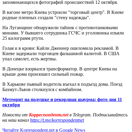
запоминающихся фотографий происшествий 12 октября.
В вагоне метро Киева устроили "торговый центр". В Киеве
родные пленных создали "стену надежды".
На Луганщине обнаружили тайник с противотанковыми
минами. У бывшего сотрудника ГСЧС и уголовника изъяли
25 килограмм ртути.
Голая и в крови: Кайли Дженнер ошеломила рекламой. В
Киеве задержали торговцев фальшивой валютой. В США
упал самолет, есть жертвы.
В Донецке взорвался трансформатор. В центре Киева на
крыше дома произошел сильный пожар.
В Харькове пьяный водитель въехал в подъезд дома. Поезд
Бахмут-Львов столкнулся с комбайном.
Метеорит на подушке и рекордная шаурма: фото дня 11
октября
Новости от
Корреспондент.net
в Telegram. Подписывайтесь
на наш канал
https://t.me/korrespondentnet
Читайте Korrespondent.net в Google News