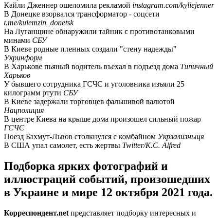
Кайли Дженнер ошеломила рекламой
instagram.com/kyliejenner
В Донецке взорвался трансформатор - cоцсети
t.me/kulemzin_donetsk
На Луганщине обнаружили тайник с противотанковыми
минами
СБУ
В Киеве родные пленных создали "стену надежды"
Укринформ
В Харькове пьяный водитель въехал в подъезд дома
Типичный
Харьков
У бывшего сотрудника ГСЧС и уголовника изъяли 25
килограмм ртути
СБУ
В Киеве задержали торговцев фальшивой валютой
Нацполиция
В центре Киева на крыше дома произошел сильный пожар
ГСЧС
Поезд Бахмут-Львов столкнулся с комбайном
Укрзализныця
В США упал самолет, есть жертвы
Twitter/K.C. Alfred
Подборка ярких фотографий и
иллюстраций событий, произошедших
в Украине и мире 12 октября 2021 года.
Корреспондент.net
представляет подборку интересных и