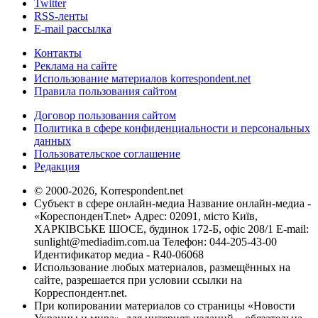
Twitter
RSS-ленты
E-mail рассылка
Контакты
Реклама на сайте
Использование материалов korrespondent.net
Правила пользования сайтом
Договор пользования сайтом
Политика в сфере конфиденциальности и персональных
данных
Пользовательское соглашение
Редакция
© 2000-2026, Korrespondent.net
Субъект в сфере онлайн-медиа Название онлайн-медиа -
«КореспонденТ.net» Адрес: 02091, місто Київ,
ХАРКІВСЬКЕ ШОСЕ, будинок 172-Б, офіс 208/1 E-mail:
sunlight@mediadim.com.ua
Телефон: 044-205-43-00
Идентификатор медиа - R40-06068
Использование любых материалов, размещённых на
сайте, разрешается при условии ссылки на
Корреспондент.net.
При копировании материалов со страницы «Новости