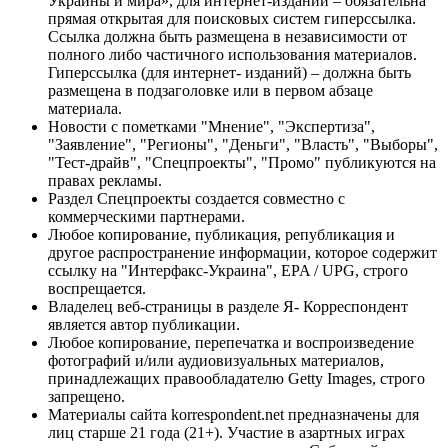
Украины и мира», для интернет-изданий – обязательна
прямая открытая для поисковых систем гиперссылка.
Ссылка должна быть размещена в независимости от
полного либо частичного использования материалов.
Гиперссылка (для интернет- изданий) – должна быть
размещена в подзаголовке или в первом абзаце
материала.
Новости с пометками "Мнение", "Экспертиза",
"Заявление", "Регионы", "Деньги", "Власть", "Выборы",
"Тест-драйв", "Спецпроекты", "Промо" публикуются на
правах рекламы.
Раздел Спецпроекты создается совместно с
коммерческими партнерами.
Любое копирование, публикация, републикация и
другое распространение информации, которое содержит
ссылку на "Интерфакс-Украина", EPA / UPG, строго
воспрещается.
Владелец веб-страницы в разделе Я- Корреспондент
является автор публикации.
Любое копирование, перепечатка и воспроизведение
фотографий и/или аудиовизуальных материалов,
принадлежащих правообладателю Getty Images, строго
запрещено.
Материалы сайта korrespondent.net предназначены для
лиц старше 21 года (21+). Участие в азартных играх