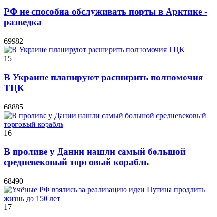
РФ не способна обслуживать порты в Арктике -
разведка
69982
15
В Украине планируют расширить полномочия
ТЦК
68885
16
В проливе у Дании нашли самый большой
средневековый торговый корабль
68490
17