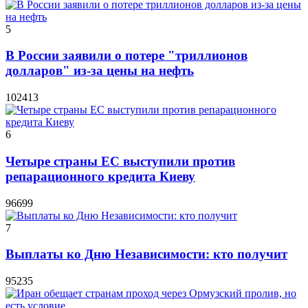
5
В России заявили о потере "триллионов
долларов" из-за цены на нефть
102413
6
Четыре страны ЕС выступили против
репарационного кредита Киеву
96699
7
Выплаты ко Дню Независимости: кто получит
95235