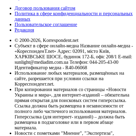
Договор пользования сайтом
Политика в сфере конфиденциальности и персональных
данных
Пользовательское соглашение
Редакция
© 2000-2026, Korrespondent.net
Субъект в сфере онлайн-медиа Название онлайн-медиа -
«КореспонденТ.net» Адрес: 02091, місто Київ,
ХАРКІВСЬКЕ ШОСЕ, будинок 172-Б, офіс 208/1 E-mail:
sunlight@mediadim.com.ua
Телефон: 044-205-43-00
Идентификатор медиа - R40-06068
Использование любых материалов, размещённых на
сайте, разрешается при условии ссылки на
Корреспондент.net.
При копировании материалов со страницы «Новости
Украины и мира», для интернет-изданий – обязательна
прямая открытая для поисковых систем гиперссылка.
Ссылка должна быть размещена в независимости от
полного либо частичного использования материалов.
Гиперссылка (для интернет- изданий) – должна быть
размещена в подзаголовке или в первом абзаце
материала.
Новости с пометками "Мнение", "Экспертиза",