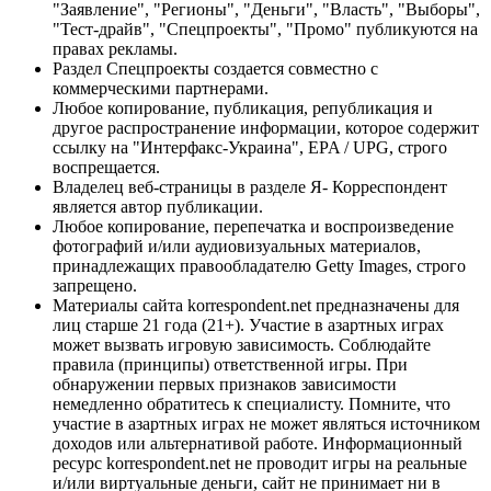
"Заявление", "Регионы", "Деньги", "Власть", "Выборы",
"Тест-драйв", "Спецпроекты", "Промо" публикуются на
правах рекламы.
Раздел Спецпроекты создается совместно с
коммерческими партнерами.
Любое копирование, публикация, републикация и
другое распространение информации, которое содержит
ссылку на "Интерфакс-Украина", EPA / UPG, строго
воспрещается.
Владелец веб-страницы в разделе Я- Корреспондент
является автор публикации.
Любое копирование, перепечатка и воспроизведение
фотографий и/или аудиовизуальных материалов,
принадлежащих правообладателю Getty Images, строго
запрещено.
Материалы сайта korrespondent.net предназначены для
лиц старше 21 года (21+). Участие в азартных играх
может вызвать игровую зависимость. Соблюдайте
правила (принципы) ответственной игры. При
обнаружении первых признаков зависимости
немедленно обратитесь к специалисту. Помните, что
участие в азартных играх не может являться источником
доходов или альтернативой работе. Информационный
ресурс korrespondent.net не проводит игры на реальные
и/или виртуальные деньги, сайт не принимает ни в