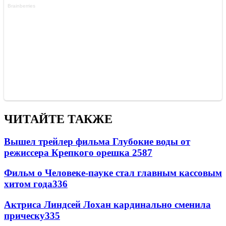
ЧИТАЙТЕ ТАКЖЕ
Вышел трейлер фильма Глубокие воды от
режиссера Крепкого орешка 2
587
Фильм о Человеке-пауке стал главным кассовым
хитом года
336
Актриса Линдсей Лохан кардинально сменила
прическу
335