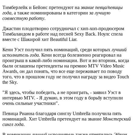
Тимберлейк и Бейонс претендуют на
звание певца/певицы
года
, а также номинированы в категории
за лучшую
совместную работу
.
Джастин плодотворно сотрудничал с хип-хоп-продюсером
Тимбаландом в работе над песней Sexy Back. Ноулс спела
вместе с Шакирой хит Beautiful Liar.
Кени Уэст получил пять номинаций, среди которых
лучший
исполнитель года
. Кени всегда болезненно реагировал на
проигрыш в какой-либо номинации. Вот и во вторник, когда
были оглашены претенденты на премию MTV Video Music
Awards, он дал понять, что все еще переживает по поводу
того, что в прошлом году не получил награду за видео Touch
the Sky.
"Я здесь, чтобы победить, а не проиграть, - заявил Уэст в
интервью MTV. - Я думаю, в этом году в борьбу вступили
очень сильные участники".
Певица Рианна благодаря синглу Umbrella получила пять
номинаций. Хит Umbrella претендует на звание
Монстерский
сингл года
.
В номинации
лучший исполнитель
также отметились Эйкон,