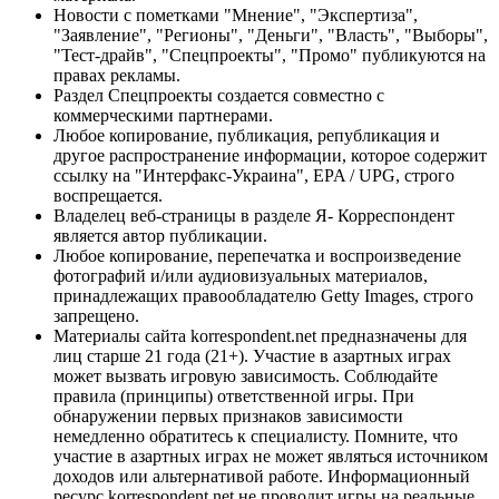
Новости с пометками "Мнение", "Экспертиза",
"Заявление", "Регионы", "Деньги", "Власть", "Выборы",
"Тест-драйв", "Спецпроекты", "Промо" публикуются на
правах рекламы.
Раздел Спецпроекты создается совместно с
коммерческими партнерами.
Любое копирование, публикация, републикация и
другое распространение информации, которое содержит
ссылку на "Интерфакс-Украина", EPA / UPG, строго
воспрещается.
Владелец веб-страницы в разделе Я- Корреспондент
является автор публикации.
Любое копирование, перепечатка и воспроизведение
фотографий и/или аудиовизуальных материалов,
принадлежащих правообладателю Getty Images, строго
запрещено.
Материалы сайта korrespondent.net предназначены для
лиц старше 21 года (21+). Участие в азартных играх
может вызвать игровую зависимость. Соблюдайте
правила (принципы) ответственной игры. При
обнаружении первых признаков зависимости
немедленно обратитесь к специалисту. Помните, что
участие в азартных играх не может являться источником
доходов или альтернативой работе. Информационный
ресурс korrespondent.net не проводит игры на реальные