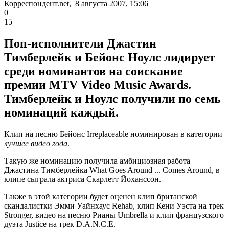
Корреспондент.net, 8 августа 2007, 15:06
0
15
Поп-исполнители Джастин
Тимберлейк и Бейонс Ноулс лидирует
среди номинантов на соискание
премии MTV Video Music Awards.
Тимберлейк и Ноулс получили по семь
номинаций каждый.
Клип на песню Бейонс Irreplaceable номинирован в категории
лучшее видео года
.
Такую же номинацию получила амбициозная работа
Джастина Тимберлейка What Goes Around ... Comes Around, в
клипе сыграла актриса Скарлетт Йоханссон.
Также в этой категории будет оценен клип британской
скандалистки Эмми Уайнхаус Rehab, клип Кени Уэста на трек
Stronger, видео на песню Рианы Umbrella и клип французского
дуэта Justice на трек D.A.N.C.E.