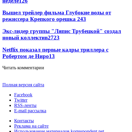
неделе
126
Вышел трейлер фильма Глубокие воды от
режиссера Крепкого орешка 2
43
Экс-лидер группы "Ляпис Трубецкой" создал
новый коллектив
27
23
Netflix показал первые кадры триллера с
Робертом де Ниро
13
Читать комментарии
Полная версия сайта
Facebook
Twitter
RSS-ленты
E-mail рассылка
Контакты
Реклама на сайте
Использование материалов korrespondent.net