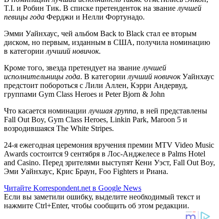
T.I. и Робин Тик. В списке претенденток на звание
лучшей
певицы года
Ферджи и Нелли Фортунадо.
Эмми Уайнхаус, чей альбом Back to Black стал ее вторым
диском, но первым, изданным в США, получила номинацию
в категории
лучший новичок
.
Кроме того, звезда претендует на звание
лучшей
исполнительницы года
. В категории
лучший новичок
Уайнхаус
предстоит побороться с Лили Аллен, Кэрри Андервуд,
группами Gym Class Heroes и Peter Bjorn & John
Что касается номинации
лучшая группа
, в ней представлены
Fall Out Boy, Gym Class Heroes, Linkin Park, Maroon 5 и
возродившаяся The White Stripes.
24-я ежегодная церемония вручения премии MTV Video Music
Awards состоится 9 сентября в Лос-Анджелесе в Palms Hotel
and Casino. Перед зрителями выступят Кени Уэст, Fall Out Boy,
Эми Уайнхаус, Крис Браун, Foo Fighters и Риана.
Читайте Korrespondent.net в Google News
Если вы заметили ошибку, выделите необходимый текст и
нажмите Ctrl+Enter, чтобы сообщить об этом редакции.