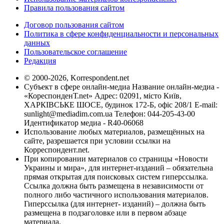
Правила пользования сайтом
Договор пользования сайтом
Политика в сфере конфиденциальности и персональных
данных
Пользовательское соглашение
Редакция
© 2000-2026, Korrespondent.net
Субъект в сфере онлайн-медиа Название онлайн-медиа -
«КореспонденТ.net» Адрес: 02091, місто Київ,
ХАРКІВСЬКЕ ШОСЕ, будинок 172-Б, офіс 208/1 E-mail:
sunlight@mediadim.com.ua
Телефон: 044-205-43-00
Идентификатор медиа - R40-06068
Использование любых материалов, размещённых на
сайте, разрешается при условии ссылки на
Корреспондент.net.
При копировании материалов со страницы «Новости
Украины и мира», для интернет-изданий – обязательна
прямая открытая для поисковых систем гиперссылка.
Ссылка должна быть размещена в независимости от
полного либо частичного использования материалов.
Гиперссылка (для интернет- изданий) – должна быть
размещена в подзаголовке или в первом абзаце
материала.