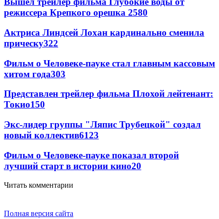
Вышел трейлер фильма Глубокие воды от
режиссера Крепкого орешка 2
580
Актриса Линдсей Лохан кардинально сменила
прическу
322
Фильм о Человеке-пауке стал главным кассовым
хитом года
303
Представлен трейлер фильма Плохой лейтенант:
Токио
150
Экс-лидер группы "Ляпис Трубецкой" создал
новый коллектив
61
23
Фильм о Человеке-пауке показал второй
лучший старт в истории кино
20
Читать комментарии
Полная версия сайта