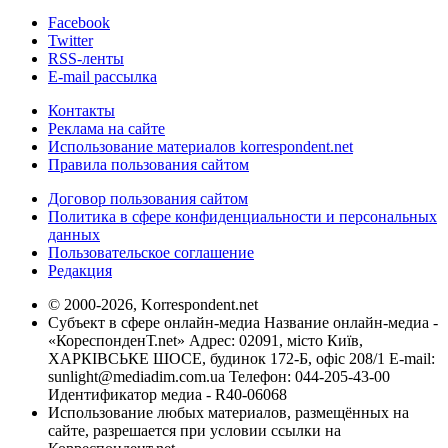
Facebook
Twitter
RSS-ленты
E-mail рассылка
Контакты
Реклама на сайте
Использование материалов korrespondent.net
Правила пользования сайтом
Договор пользования сайтом
Политика в сфере конфиденциальности и персональных
данных
Пользовательское соглашение
Редакция
© 2000-2026, Korrespondent.net
Субъект в сфере онлайн-медиа Название онлайн-медиа -
«КореспонденТ.net» Адрес: 02091, місто Київ,
ХАРКІВСЬКЕ ШОСЕ, будинок 172-Б, офіс 208/1 E-mail:
sunlight@mediadim.com.ua
Телефон: 044-205-43-00
Идентификатор медиа - R40-06068
Использование любых материалов, размещённых на
сайте, разрешается при условии ссылки на