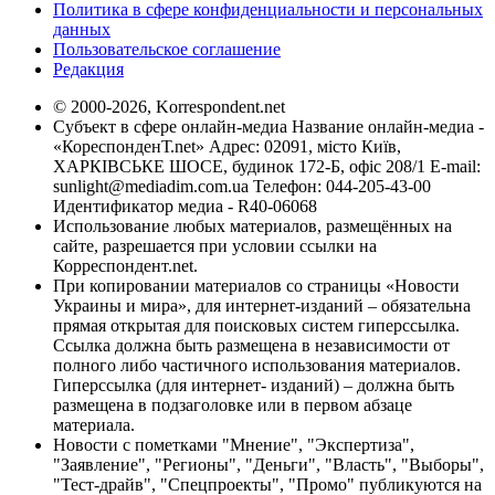
Политика в сфере конфиденциальности и персональных
данных
Пользовательское соглашение
Редакция
© 2000-2026, Korrespondent.net
Субъект в сфере онлайн-медиа Название онлайн-медиа -
«КореспонденТ.net» Адрес: 02091, місто Київ,
ХАРКІВСЬКЕ ШОСЕ, будинок 172-Б, офіс 208/1 E-mail:
sunlight@mediadim.com.ua
Телефон: 044-205-43-00
Идентификатор медиа - R40-06068
Использование любых материалов, размещённых на
сайте, разрешается при условии ссылки на
Корреспондент.net.
При копировании материалов со страницы «Новости
Украины и мира», для интернет-изданий – обязательна
прямая открытая для поисковых систем гиперссылка.
Ссылка должна быть размещена в независимости от
полного либо частичного использования материалов.
Гиперссылка (для интернет- изданий) – должна быть
размещена в подзаголовке или в первом абзаце
материала.
Новости с пометками "Мнение", "Экспертиза",
"Заявление", "Регионы", "Деньги", "Власть", "Выборы",
"Тест-драйв", "Спецпроекты", "Промо" публикуются на