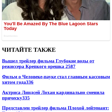
ЧИТАЙТЕ ТАКЖЕ
Вышел трейлер фильма Глубокие воды от
режиссера Крепкого орешка 2
587
Фильм о Человеке-пауке стал главным кассовым
хитом года
336
Актриса Линдсей Лохан кардинально сменила
прическу
335
Представлен трейлер фильма Плохой лейтенант: