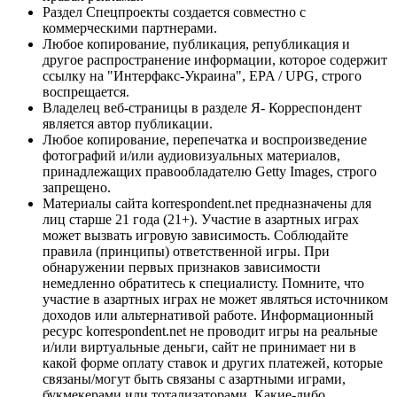
Раздел Спецпроекты создается совместно с
коммерческими партнерами.
Любое копирование, публикация, републикация и
другое распространение информации, которое содержит
ссылку на "Интерфакс-Украина", EPA / UPG, строго
воспрещается.
Владелец веб-страницы в разделе Я- Корреспондент
является автор публикации.
Любое копирование, перепечатка и воспроизведение
фотографий и/или аудиовизуальных материалов,
принадлежащих правообладателю Getty Images, строго
запрещено.
Материалы сайта korrespondent.net предназначены для
лиц старше 21 года (21+). Участие в азартных играх
может вызвать игровую зависимость. Соблюдайте
правила (принципы) ответственной игры. При
обнаружении первых признаков зависимости
немедленно обратитесь к специалисту. Помните, что
участие в азартных играх не может являться источником
доходов или альтернативой работе. Информационный
ресурс korrespondent.net не проводит игры на реальные
и/или виртуальные деньги, сайт не принимает ни в
какой форме оплату ставок и других платежей, которые
связаны/могут быть связаны с азартными играми,
букмекерами или тотализаторами. Какие-либо