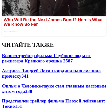
ЧИТАЙТЕ ТАКЖЕ
Вышел трейлер фильма Глубокие воды от
режиссера Крепкого орешка 2
587
Актриса Линдсей Лохан кардинально сменила
прическу
341
Фильм о Человеке-пауке стал главным кассовым
хитом года
338
Представлен трейлер фильма Плохой лейтенант:
Токио
151