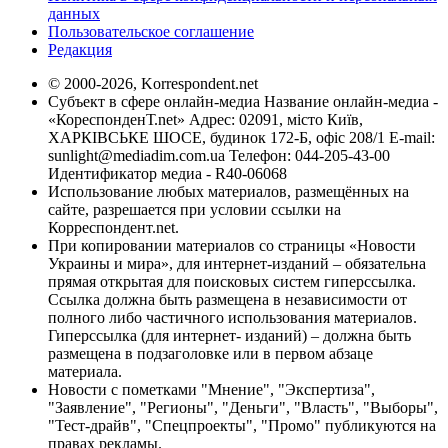
данных
Пользовательское соглашение
Редакция
© 2000-2026, Korrespondent.net
Субъект в сфере онлайн-медиа Название онлайн-медиа -
«КореспонденТ.net» Адрес: 02091, місто Київ,
ХАРКІВСЬКЕ ШОСЕ, будинок 172-Б, офіс 208/1 E-mail:
sunlight@mediadim.com.ua
Телефон: 044-205-43-00
Идентификатор медиа - R40-06068
Использование любых материалов, размещённых на
сайте, разрешается при условии ссылки на
Корреспондент.net.
При копировании материалов со страницы «Новости
Украины и мира», для интернет-изданий – обязательна
прямая открытая для поисковых систем гиперссылка.
Ссылка должна быть размещена в независимости от
полного либо частичного использования материалов.
Гиперссылка (для интернет- изданий) – должна быть
размещена в подзаголовке или в первом абзаце
материала.
Новости с пометками "Мнение", "Экспертиза",
"Заявление", "Регионы", "Деньги", "Власть", "Выборы",
"Тест-драйв", "Спецпроекты", "Промо" публикуются на
правах рекламы.