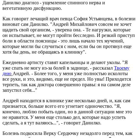
Данилко диагноз - ущемление спинного нерва и
вегетативную дисфункцию.
Как говорит лечащий врач певца София Устьянцева, в болезни
виноват сам Данилко. "Андрей Михайлович совсем не хочет
щадить свой организм, - уверена она. - Те нагрузки, которые
он испытывает, не могут пройти бесследно. И резкий приступ
боли в области поясницы - это лишь начало тех мучений,
которые могли бы случиться с ним, если бы он протянул еще
хотя бы день, не обращаясь в клинику".
Ежедневно артисту ставят капельницы и делают уколы. "Я
уже спать не могу из-за болей в заднице, - рассказал
Твоему
дню
Андрей. - Более того, у меня уже полностью исколоты
все руки, и это, видимо, еще не предел. Но увы! Приходится
терпеть, так как доктора совершенно правы: я на самом деле
запустил себя..."
Андрей находится в клинике уже несколько дней, и, как сам
признается, больше всего его угнетает одиночество. "Я,
конечно, люблю побыть один, но в данной ситуации мне это
не нравится. У меня еще столько дел, которые надо успеть
сделать, а я тут валяюсь...", - говорит Данилко.
Болезнь подкосила Верку Сердючку незадолго перед тем, как