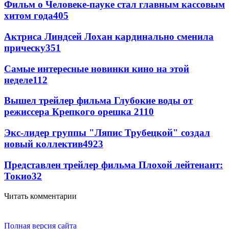
Фильм о Человеке-пауке стал главным кассовым
хитом года
405
Актриса Линдсей Лохан кардинально сменила
прическу
351
Самые интересные новинки кино на этой
неделе
112
Вышел трейлер фильма Глубокие воды от
режиссера Крепкого орешка 2
110
Экс-лидер группы "Ляпис Трубецкой" создал
новый коллектив
49
23
Представлен трейлер фильма Плохой лейтенант:
Токио
32
Читать комментарии
Полная версия сайта