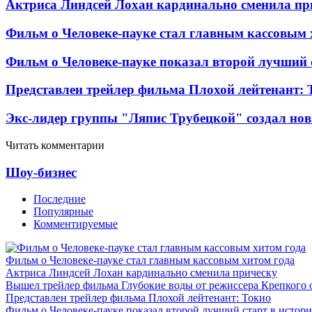
Актриса Линдсей Лохан кардинально сменила пр
Фильм о Человеке-пауке стал главным кассовым 
Фильм о Человеке-пауке показал второй лучший 
Представлен трейлер фильма Плохой лейтенант: 
Экс-лидер группы "Ляпис Трубецкой" создал но
Читать комментарии
Шоу-бизнес
Последние
Популярные
Комментируемые
Фильм о Человеке-пауке стал главным кассовым хитом года
Актриса Линдсей Лохан кардинально сменила прическу
Вышел трейлер фильма Глубокие воды от режиссера Крепкого 
Представлен трейлер фильма Плохой лейтенант: Токио
Фильм о Человеке-пауке показал второй лучший старт в истор