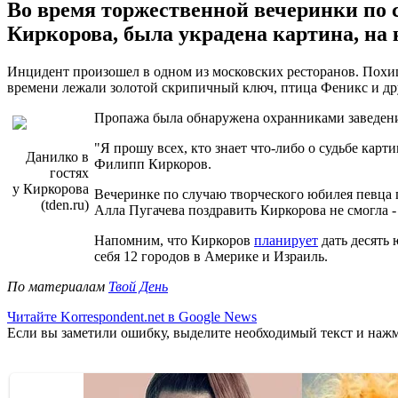
Во время торжественной вечеринки по 
Киркорова, была украдена картина, на 
Инцидент произошел в одном из московских ресторанов. Похище
времени лежали золотой скрипичный ключ, птица Феникс и др
Пропажа была обнаружена охранниками заведения
"Я прошу всех, кто знает что-либо о судьбе карт
Данилко в
Филипп Киркоров.
гостях
у Киркорова
Вечеринке по случаю творческого юбилея певца 
(tden.ru)
Алла Пугачева поздравить Киркорова не смогла 
Напомним, что Киркоров
планирует
дать десять 
себя 12 городов в Америке и Израиль.
По материалам
Твой День
Читайте Korrespondent.net в Google News
Если вы заметили ошибку, выделите необходимый текст и нажми