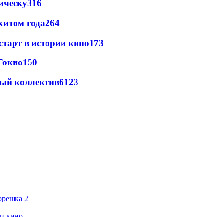
ическу
316
хитом года
264
старт в истории кино
173
Токио
150
вый коллектив
61
23
орешка 2
ии кино