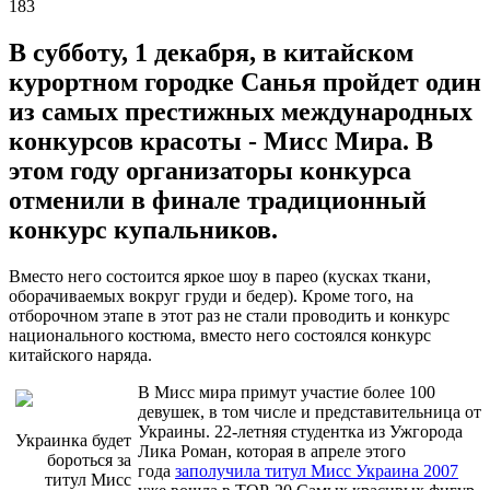
183
В субботу, 1 декабря, в китайском
курортном городке Санья пройдет один
из самых престижных международных
конкурсов красоты - Мисс Мира. В
этом году организаторы конкурса
отменили в финале традиционный
конкурс купальников.
Вместо него состоится яркое шоу в парео (кусках ткани,
оборачиваемых вокруг груди и бедер). Кроме того, на
отборочном этапе в этот раз не стали проводить и конкурс
национального костюма, вместо него состоялся конкурс
китайского наряда.
В Мисс мира примут участие более 100
девушек, в том числе и представительница от
Украины. 22-летняя студентка из Ужгорода
Украинка будет
Лика Роман, которая в апреле этого
бороться за
года
заполучила титул Мисс Украина 2007
титул Мисс