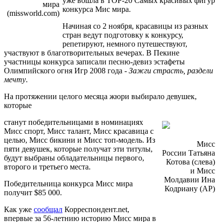
уже вошла в TOP-20 Самых красивых фигур
мира
конкурса Мис мира.
(missworld.com)
Начиная со 2 ноября, красавицы из разных
стран ведут подготовку к конкурсу,
репетируют, немного путешествуют,
участвуют в благотворительных вечерах. В Пекине
участницы конкурса записали песню-девиз эстафеты
Олимпийского огня Игр 2008 года -
Зажги страсть, раздели
мечту
.
На протяжении целого месяца жюри выбирало девушек,
которые
станут победительницами в номинациях
Мисс спорт, Мисс талант, Мисс красавица с
целью, Мисс бикини и Мисс топ-модель. Из
Мисс
пяти девушек, которые получат эти титулы,
России Татьяна
будут выбраны обладательницы первого,
Котова (слева)
второго и третьего места.
и Мисс
Молдавии Ина
Победительница конкурса Мисс мира
Кодриану (АР)
получит $85 000.
Как уже
сообщал
Корреспондент.net,
впервые за 56-летнию историю Мисс мира в