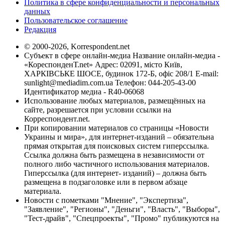
Политика в сфере конфиденциальности и персональных
данных
Пользовательское соглашение
Редакция
© 2000-2026, Korrespondent.net
Субъект в сфере онлайн-медиа Название онлайн-медиа -
«КореспонденТ.net» Адрес: 02091, місто Київ,
ХАРКІВСЬКЕ ШОСЕ, будинок 172-Б, офіс 208/1 E-mail:
sunlight@mediadim.com.ua
Телефон: 044-205-43-00
Идентификатор медиа - R40-06068
Использование любых материалов, размещённых на
сайте, разрешается при условии ссылки на
Корреспондент.net.
При копировании материалов со страницы «Новости
Украины и мира», для интернет-изданий – обязательна
прямая открытая для поисковых систем гиперссылка.
Ссылка должна быть размещена в независимости от
полного либо частичного использования материалов.
Гиперссылка (для интернет- изданий) – должна быть
размещена в подзаголовке или в первом абзаце
материала.
Новости с пометками "Мнение", "Экспертиза",
"Заявление", "Регионы", "Деньги", "Власть", "Выборы",
"Тест-драйв", "Спецпроекты", "Промо" публикуются на