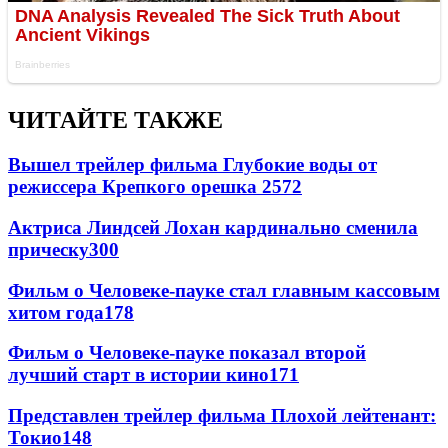
ЧИТАЙТЕ ТАКЖЕ
Вышел трейлер фильма Глубокие воды от
режиссера Крепкого орешка 2
572
Актриса Линдсей Лохан кардинально сменила
прическу
300
Фильм о Человеке-пауке стал главным кассовым
хитом года
178
Фильм о Человеке-пауке показал второй
лучший старт в истории кино
171
Представлен трейлер фильма Плохой лейтенант:
Токио
148