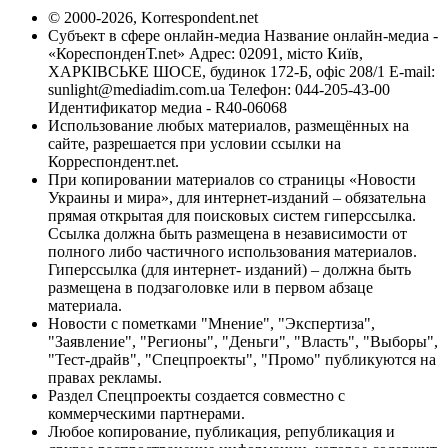
© 2000-2026, Korrespondent.net
Субъект в сфере онлайн-медиа Название онлайн-медиа -
«КореспонденТ.net» Адрес: 02091, місто Київ,
ХАРКІВСЬКЕ ШОСЕ, будинок 172-Б, офіс 208/1 E-mail:
sunlight@mediadim.com.ua
Телефон: 044-205-43-00
Идентификатор медиа - R40-06068
Использование любых материалов, размещённых на
сайте, разрешается при условии ссылки на
Корреспондент.net.
При копировании материалов со страницы «Новости
Украины и мира», для интернет-изданий – обязательна
прямая открытая для поисковых систем гиперссылка.
Ссылка должна быть размещена в независимости от
полного либо частичного использования материалов.
Гиперссылка (для интернет- изданий) – должна быть
размещена в подзаголовке или в первом абзаце
материала.
Новости с пометками "Мнение", "Экспертиза",
"Заявление", "Регионы", "Деньги", "Власть", "Выборы",
"Тест-драйв", "Спецпроекты", "Промо" публикуются на
правах рекламы.
Раздел Спецпроекты создается совместно с
коммерческими партнерами.
Любое копирование, публикация, републикация и