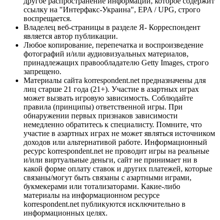
другое распространение информации, которое содержит
ссылку на "Интерфакс-Украина", EPA / UPG, строго
воспрещается.
Владелец веб-страницы в разделе Я- Корреспондент
является автор публикации.
Любое копирование, перепечатка и воспроизведение
фотографий и/или аудиовизуальных материалов,
принадлежащих правообладателю Getty Images, строго
запрещено.
Материалы сайта korrespondent.net предназначены для
лиц старше 21 года (21+). Участие в азартных играх
может вызвать игровую зависимость. Соблюдайте
правила (принципы) ответственной игры. При
обнаружении первых признаков зависимости
немедленно обратитесь к специалисту. Помните, что
участие в азартных играх не может являться источником
доходов или альтернативой работе. Информационный
ресурс korrespondent.net не проводит игры на реальные
и/или виртуальные деньги, сайт не принимает ни в
какой форме оплату ставок и других платежей, которые
связаны/могут быть связаны с азартными играми,
букмекерами или тотализаторами. Какие-либо
материалы на информационном ресурсе
korrespondent.net публикуются исключительно в
информационных целях.