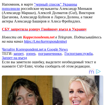
Напомним, в марте
"черный список" Украины
пополнили
российские музыканты Александр Миньков
(Александр Маршал), Алексей Долматов (Guf), Виктория
Цыганова, Александр Буйнов и Лариса Долина, а также
актеры Александр Баширов и Алиса Фрейндлих.
СБУ запретила рэперу Гнойному въезд в Украину
Новости от
Корреспондент.net
в Telegram. Подписывайтесь
на наш канал
https://t.me/korrespondentnet
Читайте Korrespondent.net в Google News
ТЕГИ:
запрет
,
рэпер
,
пограничники
,
Госпогранслужба
,
Запрет на въезд
Если вы заметили ошибку, выделите необходимый текст и
нажмите Ctrl+Enter, чтобы сообщить об этом редакции.