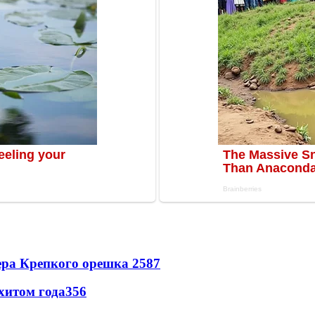
ера Крепкого орешка 2
587
хитом года
356