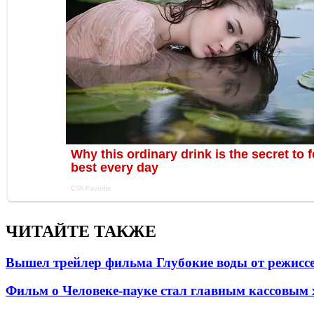
ЧИТАЙТЕ ТАКЖЕ
Вышел трейлер фильма Глубокие воды от режисс
Фильм о Человеке-пауке стал главным кассовым 