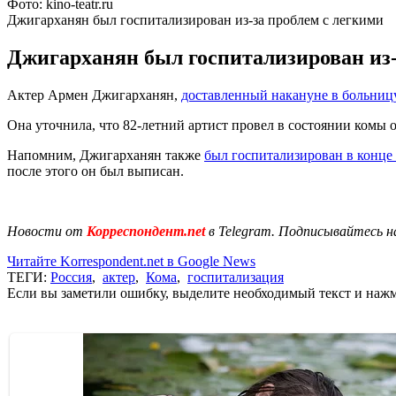
Фото: kino-teatr.ru
Джигарханян был госпитализирован из-за проблем с легкими
Джигарханян был госпитализирован из-з
Актер Армен Джигарханян,
доставленный накануне в больниц
Она уточнила, что 82-летний артист провел в состоянии комы
Напомним, Джигарханян также
был госпитализирован в конце 
после этого он был выписан.
Новости от
Корреспондент.net
в Telegram. Подписывайтесь н
Читайте Korrespondent.net в Google News
ТЕГИ:
Россия
,
актер
,
Кома
,
госпитализация
Если вы заметили ошибку, выделите необходимый текст и нажми