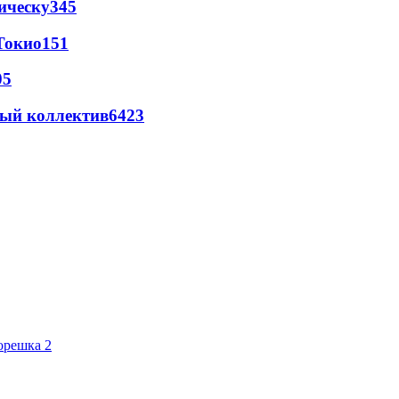
ическу
345
Токио
151
05
вый коллектив
64
23
орешка 2