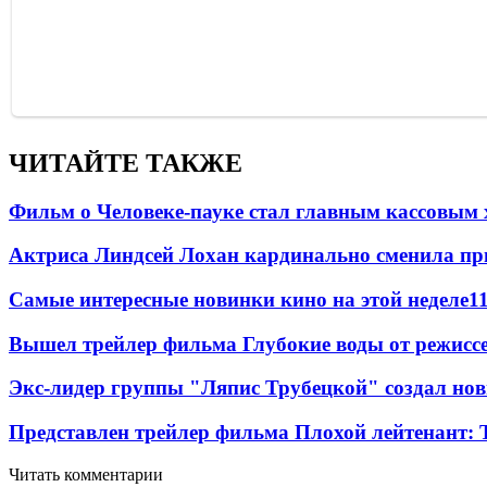
ЧИТАЙТЕ ТАКЖЕ
Фильм о Человеке-пауке стал главным кассовым 
Актриса Линдсей Лохан кардинально сменила пр
Самые интересные новинки кино на этой неделе
1
Вышел трейлер фильма Глубокие воды от режисс
Экс-лидер группы "Ляпис Трубецкой" создал но
Представлен трейлер фильма Плохой лейтенант: 
Читать комментарии