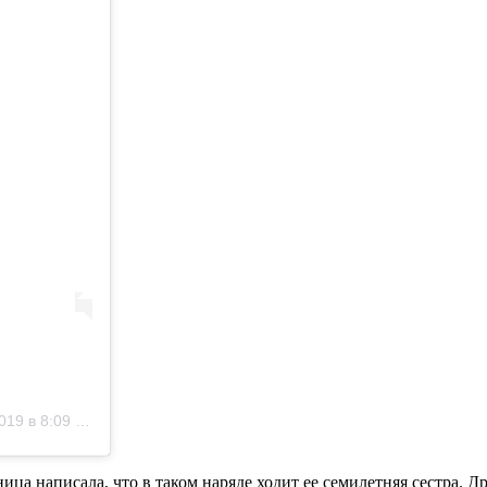
9 в 8:09 PDT
ица написала, что в таком наряде ходит ее семилетняя сестра. 