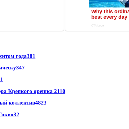
хитом года
381
ическу
347
11
ера Крепкого орешка 2
110
вый коллектив
48
23
Токио
32