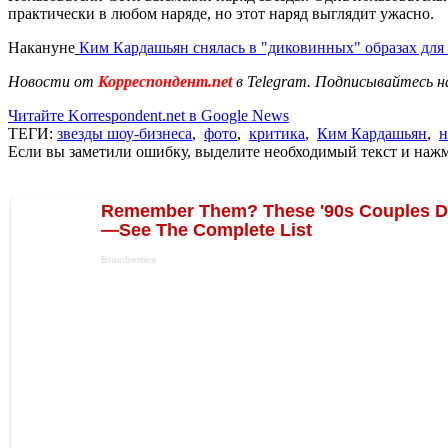
практически в любом наряде, но этот наряд выглядит ужасно.
Накануне
Ким Кардашьян снялась в "диковинных" образах для
Новости от
Корреспондент.net
в Telegram. Подписывайтесь н
Читайте Korrespondent.net в Google News
ТЕГИ:
звезды шоу-бизнеса
,
фото
,
критика
,
Ким Кардашьян
,
н
Если вы заметили ошибку, выделите необходимый текст и нажми