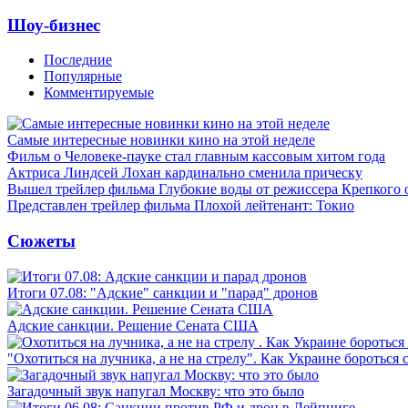
Шоу-бизнес
Последние
Популярные
Комментируемые
Самые интересные новинки кино на этой неделе
Фильм о Человеке-пауке стал главным кассовым хитом года
Актриса Линдсей Лохан кардинально сменила прическу
Вышел трейлер фильма Глубокие воды от режиссера Крепкого 
Представлен трейлер фильма Плохой лейтенант: Токио
Сюжеты
Итоги 07.08: "Адские" санкции и "парад" дронов
Адские санкции. Решение Сената США
"Охотиться на лучника, а не на стрелу". Как Украине бороться 
Загадочный звук напугал Москву: что это было