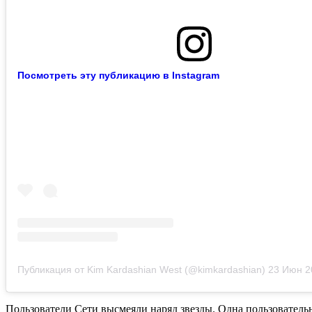
Посмотреть эту публикацию в Instagram
Публикация от Kim Kardashian West (@kimkardashian)
23 Июн 201
Пользователи Сети высмеяли наряд звезды. Одна пользовательн