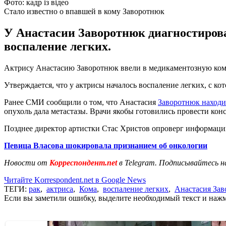
Фото: кадр із відео
Стало известно о впавшей в кому Заворотнюк
У Анастасии Заворотнюк диагностировал
воспаление легких.
Актрису Анастасию Заворотнюк ввели в медикаментозную кому.
Утверждается, что у актрисы началось воспаление легких, с ко
Ранее СМИ сообщили о том, что Анастасия
Заворотнюк находи
опухоль дала метастазы. Врачи якобы готовились провести кон
Позднее директор артистки Стас Христов опроверг информацию 
Певица Власова шокировала признанием об онкологии
Новости от
Корреспондент.net
в Telegram. Подписывайтесь н
Читайте Korrespondent.net в Google News
ТЕГИ:
рак
,
актриса
,
Кома
,
воспаление легких
,
Анастасия За
Если вы заметили ошибку, выделите необходимый текст и нажми