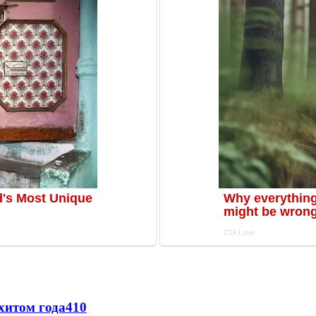
хитом года
410