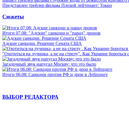
Вышел трейлер фильма Глубокие воды от режиссера Крепкого 
Представлен трейлер фильма Плохой лейтенант: Токио
Сюжеты
Итоги 07.08: "Адские" санкции и "парад" дронов
Адские санкции. Решение Сената США
"Охотиться на лучника, а не на стрелу". Как Украине бороться 
Загадочный звук напугал Москву: что это было
Итоги 06.08: Санкции против РФ и дрон в Лейпциге
ВЫБОР РЕДАКТОРА