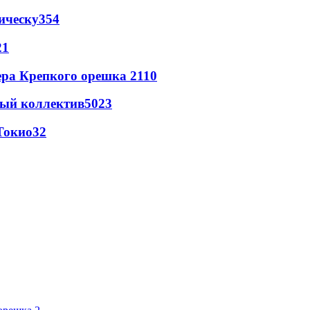
ическу
354
21
ера Крепкого орешка 2
110
вый коллектив
50
23
Токио
32