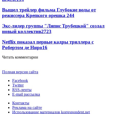
Вышел трейлер фильма Глубокие воды от
режиссера Крепкого орешка 2
44
Экс-лидер группы "Ляпис Трубецкой" создал
новый коллектив
27
23
Netflix показал первые кадры триллера с
Робертом де Ниро
16
Читать комментарии
Полная версия сайта
Facebook
Twitter
RSS-ленты
E-mail рассылка
Контакты
Реклама на сайте
Использование материалов korrespondent.net