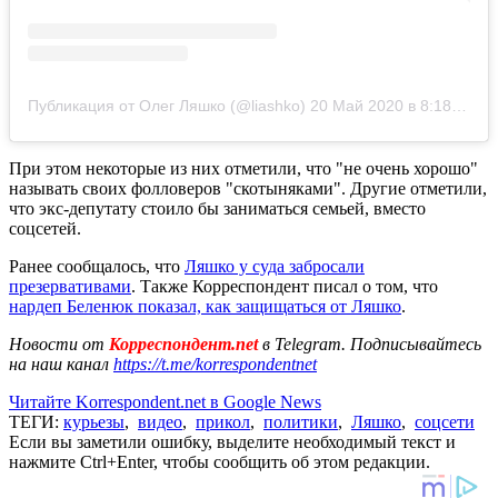
Публикация от Олег Ляшко (@liashko)
20 Май 2020 в 8:18 PDT
При этом некоторые из них отметили, что "не очень хорошо"
называть своих фолловеров "скотыняками". Другие отметили,
что экс-депутату стоило бы заниматься семьей, вместо
соцсетей.
Ранее сообщалось, что
Ляшко у суда забросали
презервативами
. Также Корреспондент писал о том, что
нардеп Беленюк показал, как защищаться от Ляшко
.
Новости от
Корреспондент.net
в Telegram. Подписывайтесь
на наш канал
https://t.me/korrespondentnet
Читайте Korrespondent.net в Google News
ТЕГИ:
курьезы
,
видео
,
прикол
,
политики
,
Ляшко
,
соцсети
Если вы заметили ошибку, выделите необходимый текст и
нажмите Ctrl+Enter, чтобы сообщить об этом редакции.