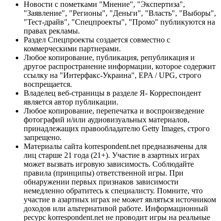
Новости с пометками "Мнение", "Экспертиза",
"Заявление", "Регионы", "Деньги", "Власть", "Выборы",
"Тест-драйв", "Спецпроекты", "Промо" публикуются на
правах рекламы.
Раздел Спецпроекты создается совместно с
коммерческими партнерами.
Любое копирование, публикация, републикация и
другое распространение информации, которое содержит
ссылку на "Интерфакс-Украина", EPA / UPG, строго
воспрещается.
Владелец веб-страницы в разделе Я- Корреспондент
является автор публикации.
Любое копирование, перепечатка и воспроизведение
фотографий и/или аудиовизуальных материалов,
принадлежащих правообладателю Getty Images, строго
запрещено.
Материалы сайта korrespondent.net предназначены для
лиц старше 21 года (21+). Участие в азартных играх
может вызвать игровую зависимость. Соблюдайте
правила (принципы) ответственной игры. При
обнаружении первых признаков зависимости
немедленно обратитесь к специалисту. Помните, что
участие в азартных играх не может являться источником
доходов или альтернативой работе. Информационный
ресурс korrespondent.net не проводит игры на реальные