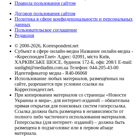
Правила пользования сайтом
Договор пользования сайтом
Политика в сфере конфиденциальности и персональных
данных
Пользовательское соглашение
Редакция
© 2000-2026, Korrespondent.net
Субъект в сфере онлайн-медиа Название онлайн-медиа -
«КореспонденТ.net» Адрес: 02091, місто Київ,
ХАРКІВСЬКЕ ШОСЕ, будинок 172-Б, офіс 208/1 E-mail:
sunlight@mediadim.com.ua
Телефон: 044-205-43-00
Идентификатор медиа - R40-06068
Использование любых материалов, размещённых на
сайте, разрешается при условии ссылки на
Корреспондент.net.
При копировании материалов со страницы «Новости
Украины и мира», для интернет-изданий – обязательна
прямая открытая для поисковых систем гиперссылка.
Ссылка должна быть размещена в независимости от
полного либо частичного использования материалов.
Гиперссылка (для интернет- изданий) – должна быть
размещена в подзаголовке или в первом абзаце
материала.