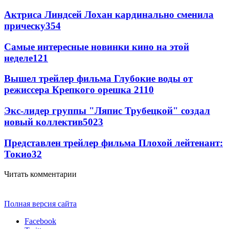
Актриса Линдсей Лохан кардинально сменила
прическу
354
Самые интересные новинки кино на этой
неделе
121
Вышел трейлер фильма Глубокие воды от
режиссера Крепкого орешка 2
110
Экс-лидер группы "Ляпис Трубецкой" создал
новый коллектив
50
23
Представлен трейлер фильма Плохой лейтенант:
Токио
32
Читать комментарии
Полная версия сайта
Facebook