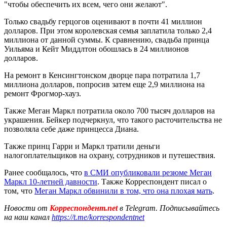
"чтобы обеспечить их всем, чего они желают".
Только свадьбу герцогов оценивают в почти 41 миллион
долларов. При этом королевская семья заплатила только 2,4
миллиона от данной суммы. К сравнению, свадьба принца
Уильяма и Кейт Миддлтон обошлась в 24 миллионов
долларов.
На ремонт в Кенсингтонском дворце пара потратила 1,7
миллиона долларов, попросив затем еще 2,9 миллиона на
ремонт Фрогмор-хауз.
Также Меган Маркл потратила около 700 тысяч долларов на
украшения. Бейкер подчеркнул, что такого расточительства не
позволяла себе даже принцесса Диана.
Также принц Гарри и Маркл тратили деньги
налогоплательщиков на охрану, сотрудников и путешествия.
Ранее сообщалось, что
в СМИ опубликовали резюме Меган
Маркл 10-летней давности
. Также Корреспондент писал о
том, что
Меган Маркл обвинили в том, что она плохая мать
.
Новости от
Корреспондент.net
в Telegram. Подписывайтесь
на наш канал
https://t.me/korrespondentnet