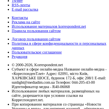
Twitter
RSS-ленты
E-mail рассылка
Контакты
Реклама на сайте
Использование материалов korrespondent.net
Правила пользования сайтом
Договор пользования сайтом
Политика в сфере конфиденциальности и персональных
данных
Пользовательское соглашение
Редакция
© 2000-2026, Korrespondent.net
Субъект в сфере онлайн-медиа Название онлайн-медиа -
«КореспонденТ.net» Адрес: 02091, місто Київ,
ХАРКІВСЬКЕ ШОСЕ, будинок 172-Б, офіс 208/1 E-mail:
sunlight@mediadim.com.ua
Телефон: 044-205-43-00
Идентификатор медиа - R40-06068
Использование любых материалов, размещённых на
сайте, разрешается при условии ссылки на
Корреспондент.net.
При копировании материалов со страницы «Новости
Украины и мира», для интернет-изданий – обязательна